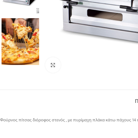
Κλικ για μεγέθυνση
Φούρνος πίτσας διόροφος στενός , με πυρίμαχη πλάκα κάτω πάχους 14 m