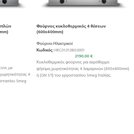
απλών
Φούρνος κυκλοθερμικός 4 θέσεων
0mm)
(600x400mm)
Φούρνοι Ηλεκτρικοί
Κωδικός:
HRC01.01.080.0001
2190.00
€
Κυκλοθερμικός φούρνος για αερόθερμο
ion, με
ψήσιμο,χωρητικότητας 4 λαμαρινών (400x600mm)
χωρητικότητας 4
ή (GN 1/1) του εργοστασίου Smeg Ιταλίας.
οστασίου Smeg
Λειτουργίες: Αερόθερμο ψήσιμο Διαστάσεις
Στατικό