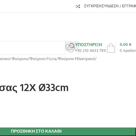
ΣΎΓΚΡΙΣΗ
ΣΎΝΔΕΣΗ / ΕΓΓΡΑ
0.00
€
ΥΠΟΣΤΗΡΙΞΗ
+30 210 4633 799
0
προϊόν
ατικοί Φούρνοι
Φούρνοι Pizza
Φούρνοι Ηλεκτρικοί
σας 12Χ Ø33cm
ΠΡΟΣΘΉΚΗ ΣΤΟ ΚΑΛΆΘΙ