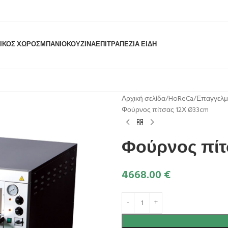
ΙΚΟΣ ΧΩΡΟΣ
ΜΠΆΝΙΟ
ΚΟΥΖΊΝΑ
ΕΠΙΤΡΑΠΈΖΙΑ ΕΊΔΗ
Αρχική σελίδα
HoReCa
Επαγγελμ
Φούρνος πίτσας 12Χ Ø33cm
Φούρνος πίτ
4668.00
€