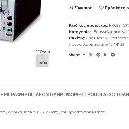
Σύγκριση
Πρόσθήκη σ
Κωδικός προϊόντος:
HRC28.11.01
Κατηγορίες:
Επαγγελματικοί Φο
Ετικέτες:
Δύο θέσεων
,
Επιτραπέζ
Πίτσας
,
Χωρητικότητα 12 * Φ 33
Share:
ΠΕΡΙΓΡΑΦΉ
ΕΠΙΠΛΈΟΝ ΠΛΗΡΟΦΟΡΊΕΣ
ΤΡΌΠΟΙ ΑΠΟΣΤΟΛ
m , δώδεκα θέσεων (12 x Ø33cm) , του εργοστασίου Redfox.