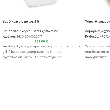
Υγρό καπνίσματος 5 lt
Υγρό-Απορρυπα
Λαμαρίνες-Σχάρες-Extra Εξοπλισμός
Λαμαρίνες-Σχάρ
Κωδικός:
HRC42.01.005.0017
Κωδικός:
HRC42.0
323.00
€
Smokegrill για μαγείρεμα σαν να χρησιμοποιούσαμε
Υγρό απορρυπαντ
grill ή barbecue, χωρητικότητας 5 lt, του
Διατίθεται και το
εργοστασίου Lainox Χωρητικότητα 5 lt
Χωρητικότητα