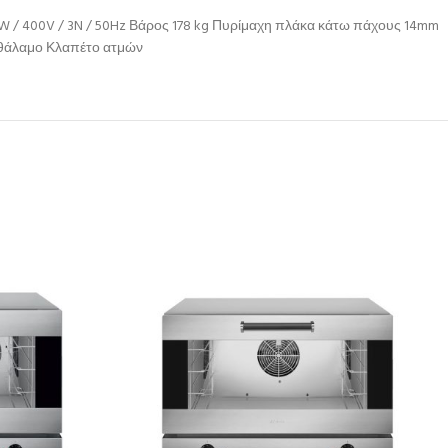
4kW / 400V / 3N / 50Hz Βάρος 178 kg Πυρίμαχη πλάκα κάτω πάχους 14mm
ε θάλαμο Κλαπέτο ατμών