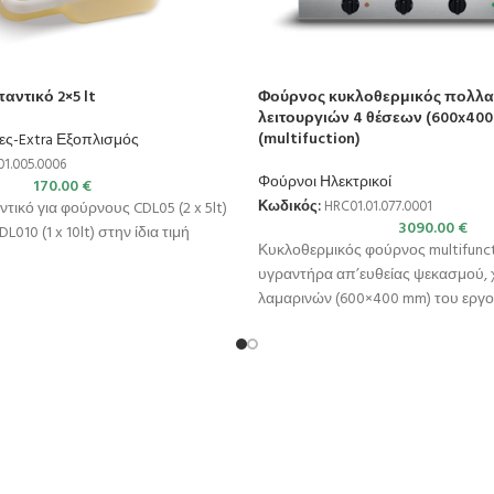
ντικό 2×5 lt
Φούρνος κυκλοθερμικός πολλ
λειτουργιών 4 θέσεων (600x40
(multifuction)
ες-Extra Εξοπλισμός
1.005.0006
Φούρνοι Ηλεκτρικοί
170.00
€
ικό για φούρνους CDL05 (2 x 5lt)
Κωδικός:
HRC01.01.077.0001
3090.00
€
 DL010 (1 x 10lt) στην ίδια τιμή
Κυκλοθερμικός φούρνος multifunct
υγραντήρα απ’ευθείας ψεκασμού, 
λαμαρινών (600×400 mm) του εργ
Ιταλίας. Λειτουργίες: Αερόθερμο / 