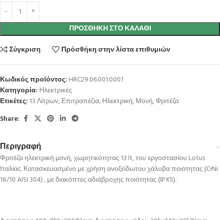
ΠΡΟΣΘΉΚΗ ΣΤΟ ΚΑΛΆΘΙ
Σύγκριση
Πρόσθήκη στην λίστα επιθυμιών
Κωδικός προϊόντος:
HRC29.06.001.0001
Κατηγορία:
Ηλεκτρικές
Ετικέτες:
13 Λίτρων
,
Επιτραπέζια
,
Ηλεκτρική
,
Μονή
,
Φριτέζα
Share:
Περιγραφή
Φριτέζα ηλεκτρική μονή, χωρητικότητας 13 lt, του εργοστασίου Lotus
Ιταλίας. Κατασκευασμένο με χρήση ανοξείδωτου χάλυβα ποιότητας (CrNi
18/10 AISI 304) , με διακόπτες αδιάβροχης ποιότητας (IPX5).