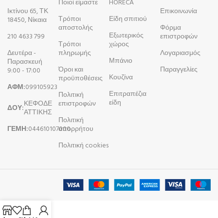
Ποιοί είμαστε
HORECA
Ικτίνου 65, ΤΚ
Επικοινωνία
Τρόποι
Είδη σπιτιού
18450, Νίκαια
αποστολής
Φόρμα
Εξωτερικός
210 4633 799
επιστροφών
Τρόποι
χώρος
Δευτέρα -
πληρωμής
Λογαριασμός
Μπάνιο
Παρασκευή
Όροι και
Παραγγελίες
9:00 - 17:00
Κουζίνα
προϋποθέσεις
ΑΦΜ:
099105923
Επιτραπέζια
Πολιτική
είδη
ΚΕΦΟΔΕ
επιστροφών
ΔΟΥ:
ΑΤΤΙΚΗΣ
Πολιτική
ΓΕΜΗ:
044610107000
απορρήτου
Πολιτική cookies