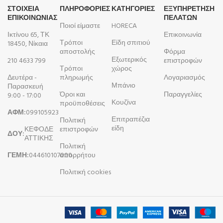
ΣΤΟΙΧΕΙΑ
ΠΛΗΡΟΦΟΡΊΕΣ
ΚΑΤΗΓΟΡΙΕΣ
ΕΞΥΠΗΡΕΤΗΣΗ
ΕΠΙΚΟΙΝΩΝΙΑΣ
ΠΕΛΑΤΩΝ
Ποιοί είμαστε
HORECA
Ικτίνου 65, ΤΚ
Επικοινωνία
Τρόποι
Είδη σπιτιού
18450, Νίκαια
αποστολής
Φόρμα
Εξωτερικός
210 4633 799
επιστροφών
Τρόποι
χώρος
Δευτέρα -
πληρωμής
Λογαριασμός
Μπάνιο
Παρασκευή
Όροι και
Παραγγελίες
9:00 - 17:00
Κουζίνα
προϋποθέσεις
ΑΦΜ:
099105923
Επιτραπέζια
Πολιτική
είδη
ΚΕΦΟΔΕ
επιστροφών
ΔΟΥ:
ΑΤΤΙΚΗΣ
Πολιτική
ΓΕΜΗ:
044610107000
απορρήτου
Πολιτική cookies