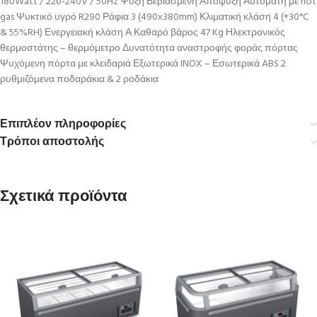
180Watt / 220-240V / 50Hz Ψύξη Βεβιασμένη Απόψυξη Αυτόματη με hot
gas Ψυκτικό υγρό R290 Ράφια 3 (490x380mm) Κλιματική κλάση 4 (+30°C
& 55%RH) Ενεργειακή κλάση Α Καθαρό βάρος 47 Kg Ηλεκτρονικός
θερμοστάτης – θερμόμετρο Δυνατότητα αναστροφής φοράς πόρτας
Ψυχόμενη πόρτα με κλειδαριά Εξωτερικά INOX – Εσωτερικά ABS 2
ρυθμιζόμενα ποδαράκια & 2 ροδάκια
Επιπλέον πληροφορίες
Τρόποι αποστολής
Σχετικά προϊόντα