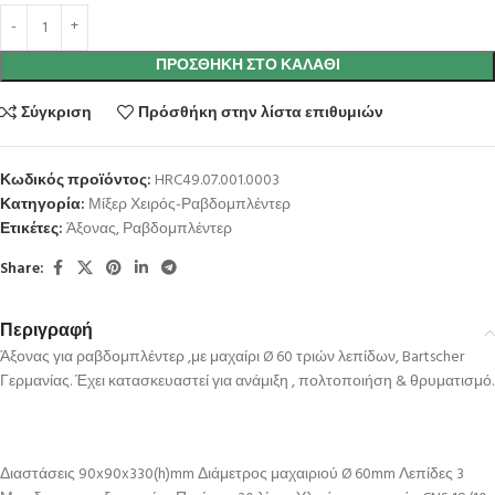
ΠΡΟΣΘΉΚΗ ΣΤΟ ΚΑΛΆΘΙ
Σύγκριση
Πρόσθήκη στην λίστα επιθυμιών
Κωδικός προϊόντος:
HRC49.07.001.0003
Κατηγορία:
Μίξερ Χειρός-Ραβδομπλέντερ
Ετικέτες:
Άξονας
,
Ραβδομπλέντερ
Share:
Περιγραφή
Άξονας για ραβδομπλέντερ ,με μαχαίρι Ø 60 τριών λεπίδων, Bartscher
Γερμανίας. Έχει κατασκευαστεί για ανάμιξη , πολτοποιήση & θρυματισμό.
Διαστάσεις 90x90x330(h)mm Διάμετρος μαχαιριού Ø 60mm Λεπίδες 3