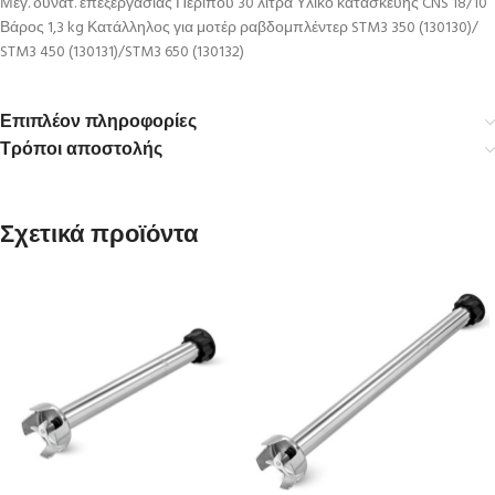
Μεγ. δυνατ. επεξεργασίας Περίπου 30 λίτρα Υλικό κατασκευής CNS 18/10
Βάρος 1,3 kg Κατάλληλος για μοτέρ ραβδομπλέντερ STM3 350 (130130)/
STM3 450 (130131)/STM3 650 (130132)
Επιπλέον πληροφορίες
Τρόποι αποστολής
Σχετικά προϊόντα