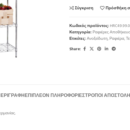
Σύγκριση
Πρόσθήκη σ
Κωδικός προϊόντος:
HRC49.99.0
Κατηγορία:
Ραφιέρες Αποθήκευ
Ετικέτες:
Ανοξείδωτη
,
Ραφιέρα
,
Τ
Share:
ΠΕΡΙΓΡΑΦΉ
ΕΠΙΠΛΈΟΝ ΠΛΗΡΟΦΟΡΊΕΣ
ΤΡΌΠΟΙ ΑΠΟΣΤΟΛ
ερμανίας.