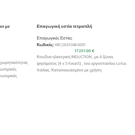
ox με
Επαγωγική εστία τετραπλή
Επαγωγικές Εστίες
Κωδικός:
HRC29.01.048.0001
17231.00
€
Κουζίνα ηλεκτρική INDUCTION , με 4 ζώνες
, χωρητικότητας
ψησίματος (4 x 5 Kwatt) , του εργοστασίου Lotus
ξωτερικές
Ιταλίας. Κατασκευασμένο με χρήση
σωτερικές
ρητικότητα 315