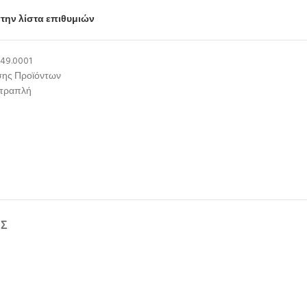
την λίστα επιθυμιών
49.0001
σης Προϊόντων
ετραπλή
ΉΣ