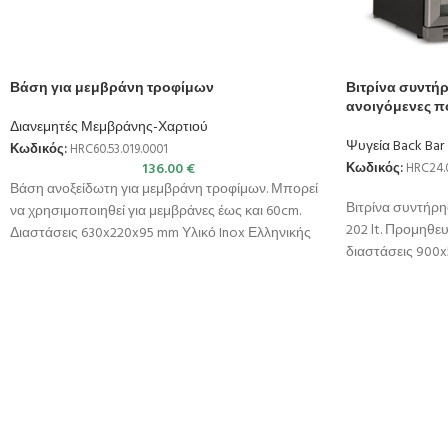
Βάση για μεμβράνη τροφίμων
Βιτρίνα συντήρ
ανοιγόμενες π
Διανεμητές Μεμβράνης-Χαρτιού
Ψυγεία Back Bar
Κωδικός:
HRC60.53.019.0001
136.00
€
Κωδικός:
HRC24.0
Βάση ανοξείδωτη για μεμβράνη τροφίμων. Μπορεί
Βιτρίνα συντήρη
να χρησιμοποιηθεί για μεμβράνες έως και 60cm.
202 lt. Προμηθευ
Διαστάσεις 630x220x95 mm Υλικό Inox Ελληνικής
διαστάσεις 900
Κατασκευής
διαστάσεις 820