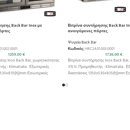
ησης Back Bar Inox με
Βιτρίνα συντήρησης Back Bar In
όρτες
ανοιγόμενες πόρτες
Ψυγεία Back Bar
1.002.0001
Κωδικός:
HRC24.01.003.0001
1259.00
€
1726.00
€
σης Inox Back Bar, χωρητικότητας
Βιτρίνα συντήρησης Inox Back Bar
τής : KlimaItalia Εξωτερικές
315 lt. Προμηθευτής : KlimaItalia Ε
x530x835(h))mm Εσωτερικές
διαστάσεις 1350x530x835(h))mm Ε
x415x685(h)mm Χωρητικότητα 202
διαστάσεις 1270x415x685(h)mm Χω