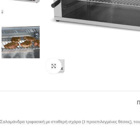
Κλικ για μεγέθυνση
Σαλαμάνδρα τριφασική με σταθερή σχάρα (3 προεπιλεγμένες θέσεις), το