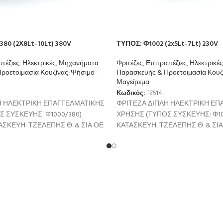
80 (2Χ8Lt-10Lt) 380V
ΤΥΠΟΣ: Φ1002 (2x5Lt-7Lt) 230V
πέζιες
,
Ηλεκτρικές
,
Μηχανήματα
Φριτέζες
,
Επιτραπέζιες
,
Ηλεκτρικές
ροετοιμασία Κουζίνας-Ψήσιμο-
Παρασκευής & Προετοιμασία Κουζ
Μαγείρεμα
Κωδικός:
TZ514
Η ΗΛΕΚΤΡΙΚΗ ΕΠΑΓΓΕΛΜΑΤΙΚΗΣ
ΦΡΙΤΕΖΑ ΔΙΠΛΗ ΗΛΕΚΤΡΙΚΗ ΕΠ
 ΣΥΣΚΕΥΗΣ: Φ1000/380)
ΧΡΗΣΗΣ (ΤΥΠΟΣ ΣΥΣΚΕΥΗΣ: Φ10
ΣΚΕΥΗ: ΤΖΕΛΕΠΗΣ Θ. & ΣΙΑ ΟΕ
ΚΑΤΑΣΚΕΥΗ: ΤΖΕΛΕΠΗΣ Θ. & ΣΙ
ΚΤΗΡΙΣΤΙΚΑ Ισχύς: 2 x
ΧΑΡΑΚΤΗΡΙΣΤΙΚΑ Ισχύς: 2 x
Χωρητικότητα: 2