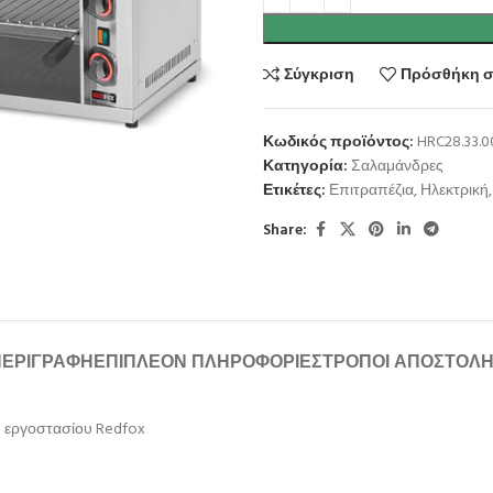
Σύγκριση
Πρόσθήκη σ
Κωδικός προϊόντος:
HRC28.33.0
Κατηγορία:
Σαλαμάνδρες
Ετικέτες:
Επιτραπέζια
,
Ηλεκτρική
,
Share:
ΠΕΡΙΓΡΑΦΉ
ΕΠΙΠΛΈΟΝ ΠΛΗΡΟΦΟΡΊΕΣ
ΤΡΌΠΟΙ ΑΠΟΣΤΟΛ
υ εργοστασίου Redfox