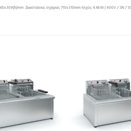
5x309(h)mm Διαστάσεις σχάρας 710x310mm Ισχύς 4.4kW | 400V / 3N / 50