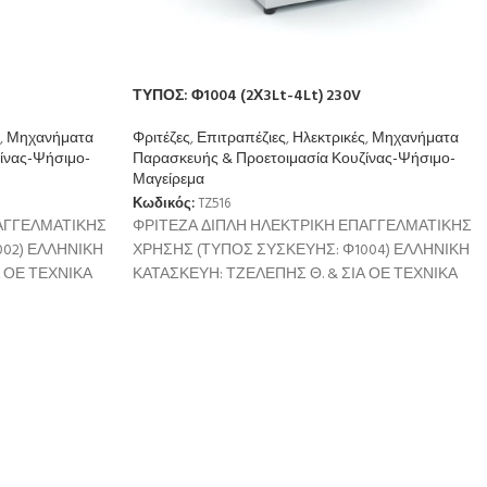
ΤΥΠΟΣ: Φ1004 (2Χ3Lt-4Lt) 230V
,
Μηχανήματα
Φριτέζες
,
Επιτραπέζιες
,
Ηλεκτρικές
,
Μηχανήματα
ίνας-Ψήσιμο-
Παρασκευής & Προετοιμασία Κουζίνας-Ψήσιμο-
Μαγείρεμα
Κωδικός:
TZ516
ΑΓΓΕΛΜΑΤΙΚΗΣ
ΦΡΙΤΕΖΑ ΔΙΠΛΗ ΗΛΕΚΤΡΙΚΗ ΕΠΑΓΓΕΛΜΑΤΙΚΗΣ
02) ΕΛΛΗΝΙΚΗ
ΧΡΗΣΗΣ (ΤΥΠΟΣ ΣΥΣΚΕΥΗΣ: Φ1004) ΕΛΛΗΝΙΚΗ
Α ΟΕ ΤΕΧΝΙΚΑ
ΚΑΤΑΣΚΕΥΗ: ΤΖΕΛΕΠΗΣ Θ. & ΣΙΑ ΟΕ ΤΕΧΝΙΚΑ
 3800W/230V
ΧΑΡΑΚΤΗΡΙΣΤΙΚΑ Ισχύς: 2 x 2700W/230V
Χωρητικότητα: 2