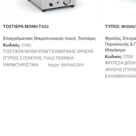
ΤΟΣΤΙΕΡΑ ΜΟΝΗ Τ402
ΤΥΠΟΣ: Φ1000/3
Επαγγελματικές Μικροσυσκευές-Snack
,
Τοστιέρες
Φριτέζες
,
Επιτρα
Παρασκευής & Π
Κωδικός:
TZ492
Μαγείρεμα
ΤΟΣΤΙΕΡΑ ΜΟΝΗ ΕΠΑΓΓΕΛΜΑΤΙΚΗΣ ΧΡΗΣΗΣ
Κωδικός:
TZ550
(ΤΥΠΟΣ ΣΥΣΚΕΥΗΣ: Τ402) ΤΕΧΝΙΚΑ
ΦΡΙΤΕΖΑ ΔΙΠΛ
ΧΑΡΑΚΤΗΡΙΣΤΙΚΑ Ισχύς: 1600W/230V
ΧΡΗΣΗΣ (ΤΥΠΟΣ
Θερμοστάτης: 50-300C Θερμοστάτης ασφαλείας:
ΕΛΛΗΝΙΚΗ ΚΑΤΑ
370C ΔΙΑΣΤΑΣΕΙΣ ΣΥΣΚΕΥΗΣ
ΤΕΧΝΙΚΑ ΧΑΡΑ
5100W/380V ή 2