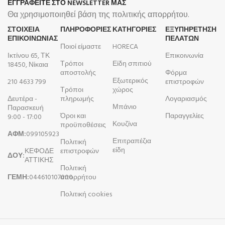
ΕΓΓΡΑΦΕΙΤΕ ΣΤΟ NEWSLETTER ΜΑΣ
Θα χρησιμοποιηθεί βάση της πολιτικής απορρήτου.
ΣΤΟΙΧΕΙΑ
ΠΛΗΡΟΦΟΡΊΕΣ
ΚΑΤΗΓΟΡΙΕΣ
ΕΞΥΠΗΡΕΤΗΣΗ
ΕΠΙΚΟΙΝΩΝΙΑΣ
ΠΕΛΑΤΩΝ
Ποιοί είμαστε
HORECA
Ικτίνου 65, ΤΚ
Επικοινωνία
Τρόποι
Είδη σπιτιού
18450, Νίκαια
αποστολής
Φόρμα
Εξωτερικός
210 4633 799
επιστροφών
Τρόποι
χώρος
Δευτέρα -
πληρωμής
Λογαριασμός
Μπάνιο
Παρασκευή
Όροι και
Παραγγελίες
9:00 - 17:00
Κουζίνα
προϋποθέσεις
ΑΦΜ:
099105923
Επιτραπέζια
Πολιτική
είδη
ΚΕΦΟΔΕ
επιστροφών
ΔΟΥ:
ΑΤΤΙΚΗΣ
Πολιτική
ΓΕΜΗ:
044610107000
απορρήτου
Πολιτική cookies