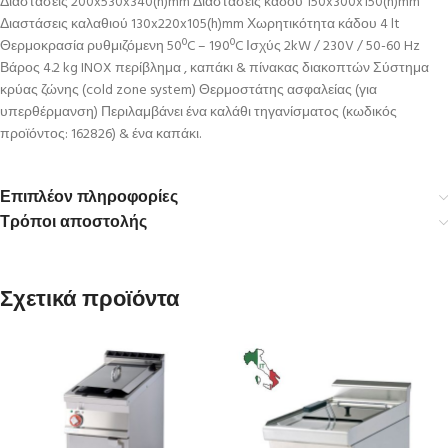
Διαστάσεις 200x530x340(h)mm Διαστάσεις κάδου 150x300x150(h)mm
Διαστάσεις καλαθιού 130x220x105(h)mm Χωρητικότητα κάδου 4 lt
Θερμοκρασία ρυθμιζόμενη 50ºC – 190ºC Ισχύς 2kW / 230V / 50-60 Hz
Βάρος 4.2 kg INOX περίβλημα , καπάκι & πίνακας διακοπτών Σύστημα
κρύας ζώνης (cold zone system) Θερμοστάτης ασφαλείας (για
υπερθέρμανση) Περιλαμβάνει ένα καλάθι τηγανίσματος (κωδικός
προϊόντος: 162826) & ένα καπάκι.
Επιπλέον πληροφορίες
Τρόποι αποστολής
Σχετικά προϊόντα