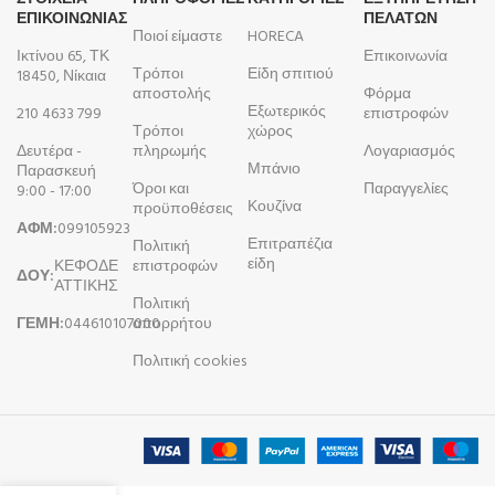
ΕΠΙΚΟΙΝΩΝΙΑΣ
ΠΕΛΑΤΩΝ
Ποιοί είμαστε
HORECA
Ικτίνου 65, ΤΚ
Επικοινωνία
Τρόποι
Είδη σπιτιού
18450, Νίκαια
αποστολής
Φόρμα
Εξωτερικός
210 4633 799
επιστροφών
Τρόποι
χώρος
Δευτέρα -
πληρωμής
Λογαριασμός
Μπάνιο
Παρασκευή
Όροι και
Παραγγελίες
9:00 - 17:00
Κουζίνα
προϋποθέσεις
ΑΦΜ:
099105923
Επιτραπέζια
Πολιτική
είδη
ΚΕΦΟΔΕ
επιστροφών
ΔΟΥ:
ΑΤΤΙΚΗΣ
Πολιτική
ΓΕΜΗ:
044610107000
απορρήτου
Πολιτική cookies