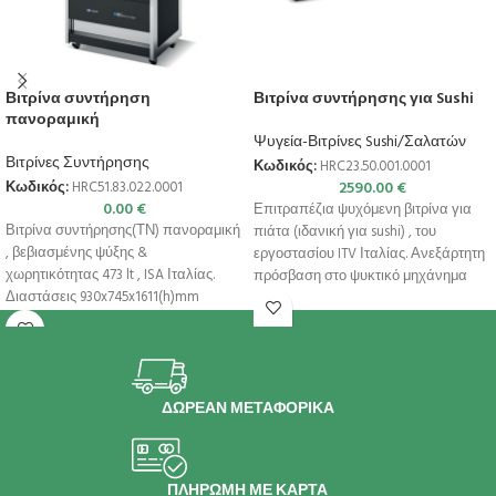
Βιτρίνα συντήρηση
Βιτρίνα συντήρησης για Sushi
πανοραμική
Ψυγεία-Βιτρίνες Sushi/Σαλατών
Βιτρίνες Συντήρησης
Κωδικός:
HRC23.50.001.0001
2590.00
€
Κωδικός:
HRC51.83.022.0001
0.00
€
Επιτραπέζια ψυχόμενη βιτρίνα για
Βιτρίνα συντήρησης(ΤΝ) πανοραμική
πιάτα (ιδανική για sushi) , του
, βεβιασμένης ψύξης &
εργοστασίου ITV Ιταλίας. Ανεξάρτητη
χωρητικότητας 473 lt , ISA Ιταλίας.
πρόσβαση στο ψυκτικό μηχάνημα
Διαστάσεις 930x745x1611(h)mm
χωρίς επαφή
Χωρητικότητα 473 lt Θερμοκρασία
+1ºC
ΔΩΡΕΑΝ ΜΕΤΑΦΟΡΙΚΑ
ΠΛΗΡΩΜΗ ΜΕ ΚΑΡΤΑ