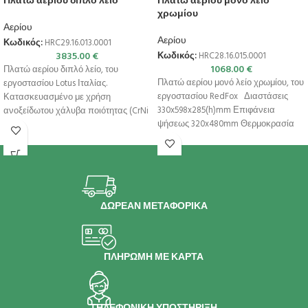
Πλατώ αερίου διπλό λείο
Πλατώ αερίου μονό λείο
χρωμίου
Αερίου
Αερίου
Κωδικός:
HRC29.16.013.0001
3835.00
€
Κωδικός:
HRC28.16.015.0001
1068.00
€
Πλατώ αερίου διπλό λείο, του
Πλατώ αερίου μονό λείο χρωμίου, του
εργοστασίου Lotus Ιταλίας.
εργοστασίου RedFox Διαστάσεις
Κατασκευασμένο με χρήση
330x598x285(h)mm Επιφάνεια
ανοξείδωτου χάλυβα ποιότητας (CrNi
ψήσεως 320x480mm Θερμοκρασία
18/10 AISI 304) , με
50ºC – 300ºC Ισχύς 4
ΔΩΡΕΑΝ ΜΕΤΑΦΟΡΙΚΑ
ΠΛΗΡΩΜΗ ΜΕ ΚΑΡΤΑ