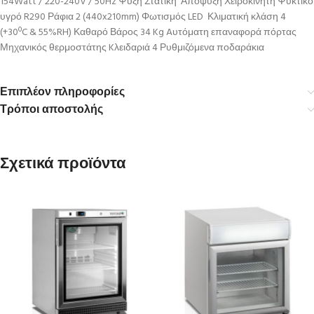
154Watt / 220-240V / 50Hz Ψύξη Στατική Απόψυξη Χειροκίνητη Ψυκτικό
υγρό R290 Ράφια 2 (440x210mm) Φωτισμός LED Κλιματική κλάση 4
(+30ºC & 55%RH) Καθαρό Βάρος 34 Kg Aυτόματη επαναφορά πόρτας
Μηχανικός θερμοστάτης Kλειδαριά 4 Ρυθμιζόμενα ποδαράκια
Επιπλέον πληροφορίες
Τρόποι αποστολής
Σχετικά προϊόντα