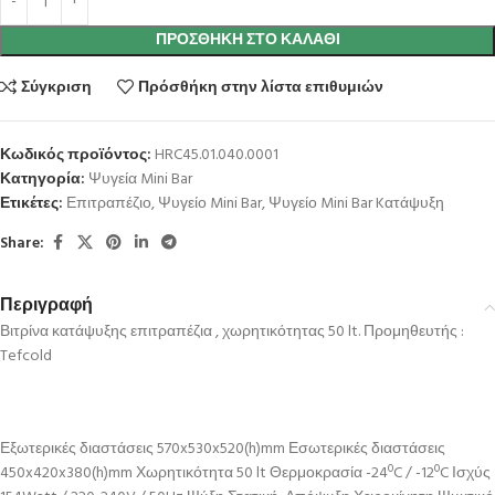
ΠΡΟΣΘΉΚΗ ΣΤΟ ΚΑΛΆΘΙ
Σύγκριση
Πρόσθήκη στην λίστα επιθυμιών
Κωδικός προϊόντος:
HRC45.01.040.0001
Κατηγορία:
Ψυγεία Mini Bar
Ετικέτες:
Επιτραπέζιο
,
Ψυγείο Mini Bar
,
Ψυγείο Mini Bar Kατάψυξη
Share:
Περιγραφή
Βιτρίνα κατάψυξης επιτραπέζια , χωρητικότητας 50 lt. Προμηθευτής :
Tefcold
Εξωτερικές διαστάσεις 570x530x520(h)mm Εσωτερικές διαστάσεις
450x420x380(h)mm Χωρητικότητα 50 lt Θερμοκρασία -24ºC / -12ºC Ισχύς