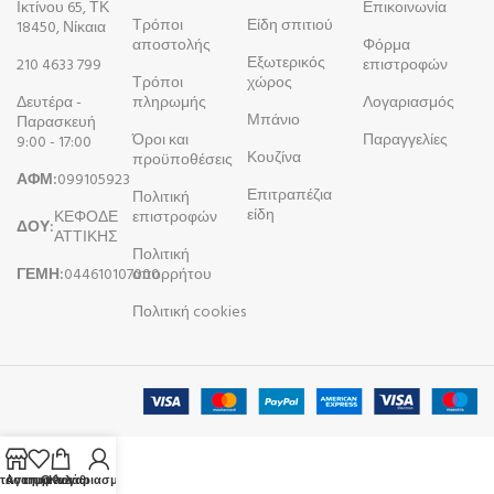
Ικτίνου 65, ΤΚ
Επικοινωνία
Τρόποι
Είδη σπιτιού
18450, Νίκαια
αποστολής
Φόρμα
Εξωτερικός
210 4633 799
επιστροφών
Τρόποι
χώρος
Δευτέρα -
πληρωμής
Λογαριασμός
Μπάνιο
Παρασκευή
Όροι και
Παραγγελίες
9:00 - 17:00
Κουζίνα
προϋποθέσεις
ΑΦΜ:
099105923
Επιτραπέζια
Πολιτική
είδη
ΚΕΦΟΔΕ
επιστροφών
ΔΟΥ:
ΑΤΤΙΚΗΣ
Πολιτική
ΓΕΜΗ:
044610107000
απορρήτου
Πολιτική cookies
τάστημα
Αγαπημένα
Ο λογαριασμός μου
Καλάθι