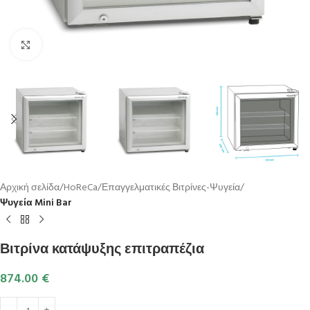
Κλικ για μεγέθυνση
Αρχική σελίδα
HoReCa
Επαγγελματικές Βιτρίνες-Ψυγεία
Ψυγεία Mini Bar
Βιτρίνα κατάψυξης επιτραπέζια
874.00
€