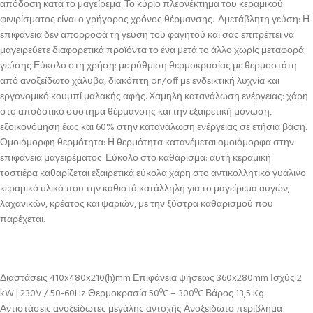
απόδοση κατά το μαγείρεμα. Το κύριο πλεονέκτημα του κεραμικού
φινιρίσματος είναι ο γρήγορος χρόνος θέρμανσης. Αμετάβλητη γεύση: Η
επιφάνεια δεν απορροφά τη γεύση του φαγητού και σας επιτρέπει να
μαγειρεύετε διαφορετικά προϊόντα το ένα μετά το άλλο χωρίς μεταφορά
γεύσης Εύκολο στη χρήση: με ρύθμιση θερμοκρασίας με θερμοστάτη
από ανοξείδωτο χάλυβα, διακόπτη on/off με ενδεικτική λυχνία και
εργονομικό κουμπί μαλακής αφής. Χαμηλή κατανάλωση ενέργειας: χάρη
στο αποδοτικό σύστημα θέρμανσης και την εξαιρετική μόνωση,
εξοικονόμηση έως και 60% στην κατανάλωση ενέργειας σε ετήσια βάση.
Ομοιόμορφη θερμότητα: Η θερμότητα κατανέμεται ομοιόμορφα στην
επιφάνεια μαγειρέματος. Εύκολο στο καθάρισμα: αυτή κεραμική
τοστιέρα καθαρίζεται εξαιρετικά εύκολα χάρη στο αντικολλητικό γυάλινο
κεραμικό υλικό που την καθιστά κατάλληλη για το μαγείρεμα αυγών,
λαχανικών, κρέατος και ψαριών, με την ξύστρα καθαρισμού που
παρέχεται.
Διαστάσεις 410x480x210(h)mm Επιφάνεια ψήσεως 360x280mm Ισχύς 2
kW | 230V / 50-60Hz Θερμοκρασία 50ºC – 300ºC Βάρος 13,5 Kg
Αντιστάσεις ανοξείδωτες μεγάλης αντοχής Ανοξείδωτο περίβλημα