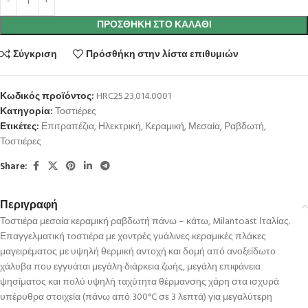
ΠΡΟΣΘΉΚΗ ΣΤΟ ΚΑΛΆΘΙ
Σύγκριση
Πρόσθήκη στην λίστα επιθυμιών
Κωδικός προϊόντος:
HRC25.23.014.0001
Κατηγορία:
Τοστιέρες
Ετικέτες:
Επιτραπέζια
,
Ηλεκτρική
,
Κεραμική
,
Μεσαία
,
Ραβδωτή
,
Τοστιέρες
Share:
Περιγραφή
Τοστιέρα μεσαία κεραμική ραβδωτή πάνω – κάτω, Milantoast Ιταλίας.
Επαγγελματική τοστιέρα με χοντρές γυάλινες κεραμικές πλάκες
μαγειρέματος με υψηλή θερμική αντοχή και δομή από ανοξείδωτο
χάλυβα που εγγυάται μεγάλη διάρκεια ζωής, μεγάλη επιφάνεια
ψησίματος και πολύ υψηλή ταχύτητα θέρμανσης χάρη στα ισχυρά
υπέρυθρα στοιχεία (πάνω από 300°C σε 3 λεπτά) για μεγαλύτερη