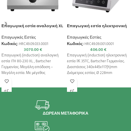
Επαγωγική εστία αναλογική XL
Επαγωγική εστία ηλεκτρονική
Επαγωγικές Εστίες
Επαγωγικές Εστίες
Κωδικός:
HRC49.09.033.0001
Κωδικός:
HRC49.09.001.0001
3070.00
€
406.00
€
Επαγωγική (induction) αναλογική
Επαγωγική (induction) ηλεκτρονική
εστία ITH 80-230 XL , Bartscher
εστία ΙΚ 35TC, Bartscher Γερμανίας.
Γερμανίας. Μεγάλη απόδοση –
Διαστάσεις 340x445x117(h)mm
Μεγάλη εστία. Με μέγεθος
Διάμετρος εστίας Ø 228mm
κατσαρόλας έως και
Διαστάσεις γυάλινης επιφάνειας
285x285mm Ιδανική
ΔΩΡΕΑΝ ΜΕΤΑΦΟΡΙΚΑ