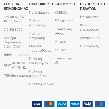
ΣΤΟΙΧΕΙΑ
ΠΛΗΡΟΦΟΡΊΕΣ
ΚΑΤΗΓΟΡΙΕΣ
ΕΞΥΠΗΡΕΤΗΣΗ
ΕΠΙΚΟΙΝΩΝΙΑΣ
ΠΕΛΑΤΩΝ
Ποιοί είμαστε
HORECA
Ικτίνου 65, ΤΚ
Επικοινωνία
Τρόποι
Είδη σπιτιού
18450, Νίκαια
αποστολής
Φόρμα
Εξωτερικός
210 4633 799
επιστροφών
Τρόποι
χώρος
Δευτέρα -
πληρωμής
Λογαριασμός
Μπάνιο
Παρασκευή
Όροι και
Παραγγελίες
9:00 - 17:00
Κουζίνα
προϋποθέσεις
ΑΦΜ:
099105923
Επιτραπέζια
Πολιτική
είδη
ΚΕΦΟΔΕ
επιστροφών
ΔΟΥ:
ΑΤΤΙΚΗΣ
Πολιτική
ΓΕΜΗ:
044610107000
απορρήτου
Πολιτική cookies