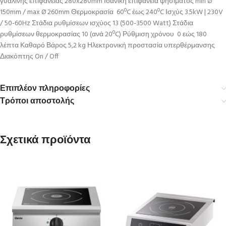
γυάλινης επιφάνειας 280x280mm Ιδανική επιφάνεια ψησίματος min Ø
150mm / max Ø 260mm Θερμοκρασία 60ºC έως 240ºC Ισχύς 3.5kW | 230V
/ 50-60Hz Στάδια ρυθμίσεων ισχύος 13 (500-3500 Watt) Στάδια
ρυθμίσεων θερμοκρασίας 10 (ανά 20ºC) Ρύθμιση χρόνου 0 εώς 180
λέπτα Καθαρό Βάρος 5,2 kg Ηλεκτρονική προστασία υπερθέρμανσης
Διακόπτης On / Off
Επιπλέον πληροφορίες
Τρόποι αποστολής
Σχετικά προϊόντα