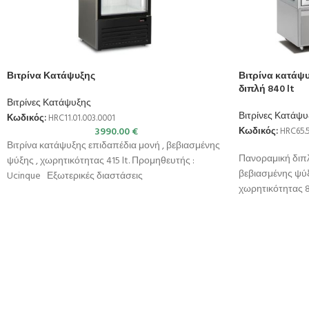
Βιτρίνα Κατάψυξης
Βιτρίνα κατάψ
διπλή 840 lt
Βιτρίνες Κατάψυξης
Βιτρίνες Κατάψυ
Κωδικός:
HRC11.01.003.0001
3990.00
€
Κωδικός:
HRC65.5
Βιτρίνα κατάψυξης επιδαπέδια μονή , βεβιασμένης
Πανοραμική διπλ
ψύξης , χωρητικότητας 415 lt. Προμηθευτής :
βεβιασμένης ψύ
Ucinque Εξωτερικές διαστάσεις
χωρητικότητας 
670x644x2000(h)mm Χωρητικότητα 415
Εξωτερικές διασ
Χωρητικότητα