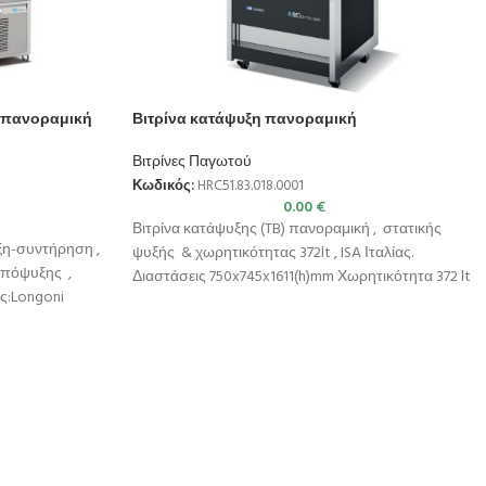
η πανοραμική
Βιτρίνα κατάψυξη πανοραμική
Βιτρίνες Παγωτού
Κωδικός:
HRC51.83.018.0001
0.00
€
Βιτρίνα κατάψυξης (TB) πανοραμική , στατικής
ξη-συντήρηση ,
ψυξής & χωρητικότητας 372lt , ISA Ιταλίας.
απόψυξης ,
Διαστάσεις 750x745x1611(h)mm Χωρητικότητα 372 lt
ής:Longoni
Θερμοκρασία
1900(h)mm