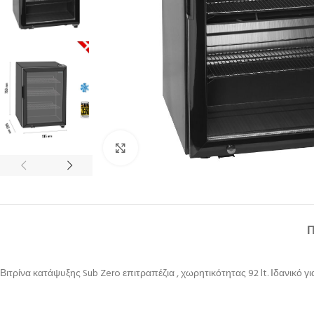
Κλικ για μεγέθυνση
Βιτρίνα κατάψυξης Sub Zero επιτραπέζια , χωρητικότητας 92 lt. Ιδανικό γ