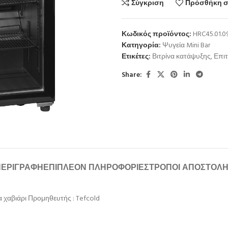
Σύγκριση
Πρόσθήκη σ
Κωδικός προϊόντος:
HRC45.01.0
Κατηγορία:
Ψυγεία Mini Bar
Ετικέτες:
Βιτρίνα κατάψυξης
,
Επιτ
Share:
ΠΕΡΙΓΡΑΦΉ
ΕΠΙΠΛΈΟΝ ΠΛΗΡΟΦΟΡΊΕΣ
ΤΡΌΠΟΙ ΑΠΟΣΤΟΛ
ια χαβιάρι Προμηθευτής : Tefcold