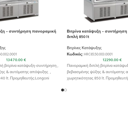
υξη – συντήρηση πανοραμική
Βιτρίνα κατάψυξη – συντήρησ
διπλή 850 lt
ξης
Βιτρίνες Κατάψυξης
0.002.0001
Κωδικός:
HRC65.50.003.0001
13470.00
€
12290.00
€
ή βιτρίνα κατάψυξη-συντήρηση ,
Πανοραμική διπλή βιτρίνα κατάψυ
ξης & αυτόματης απόψυξης ,
βεβιασμένης ψύξης & αυτόματης 
840 lt. Προμηθευτής:Longoni
χωρητικότητας 850 lt. Προμηθευτ
τάσεις 1320x650x1900(h)mm
Εξωτερικές διαστάσεις 1320x650x
Χωρητικότητα