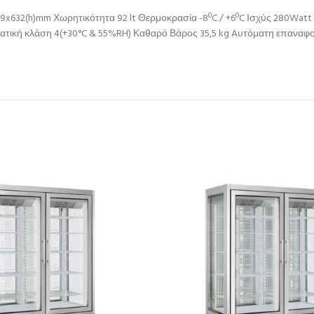
99x632(h)mm Χωρητικότητα 92 lt Θερμοκρασία -8ºC / +6ºC Ισχύς 280Wat
ματική κλάση 4(+30°C & 55%RH) Καθαρό Βάρος 35,5 kg Aυτόματη επαναφ