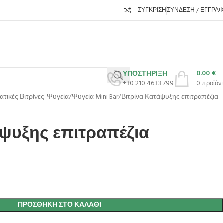
ΣΎΓΚΡΙΣΗ
ΣΎΝΔΕΣΗ / ΕΓΓΡΑ
0.00
€
ΥΠΟΣΤΗΡΙΞΗ
+30 210 4633 799
0
προϊόν
τικές Βιτρίνες-Ψυγεία
Ψυγεία Mini Bar
Βιτρίνα Κατάψυξης επιτραπέζια
άψυξης επιτραπέζια
ΠΡΟΣΘΉΚΗ ΣΤΟ ΚΑΛΆΘΙ