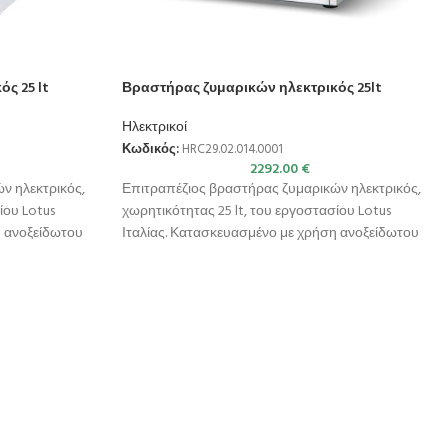
ς 25 lt
Βραστήρας ζυμαρικών ηλεκτρικός 25lt
Ηλεκτρικοί
Κωδικός:
HRC29.02.014.0001
2292.00
€
ν ηλεκτρικός,
Επιτραπέζιος βραστήρας ζυμαρικών ηλεκτρικός,
ίου Lotus
χωρητικότητας 25 lt, του εργοστασίου Lotus
η ανοξείδωτου
Ιταλίας. Κατασκευασμένο με χρήση ανοξείδωτου
304)
χάλυβα ποιότητας (CrNi 18/10 AISI 304)