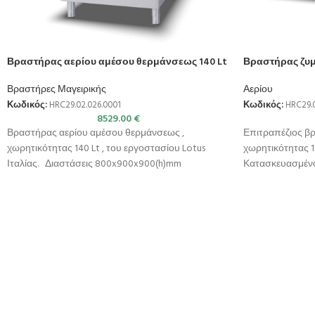
Βραστήρας αερίου αμέσου θερμάνσεως 140 Lt
Βραστήρας ζυμ
Βραστήρες Μαγειρικής
Αερίου
Κωδικός:
HRC29.02.026.0001
Κωδικός:
HRC29.0
8529.00
€
Βραστήρας αερίου αμέσου θερμάνσεως ,
Επιτραπέζιος β
χωρητικότητας 140 Lt , του εργοστασίου Lotus
χωρητικότητας 19
Ιταλίας. Διαστάσεις 800x900x900(h)mm
Κατασκευασμένο
Διαστάσεις επιφάνειας Ø600×540(h)mm
ποιότητας (CrNi 1
Χωρητικότητα