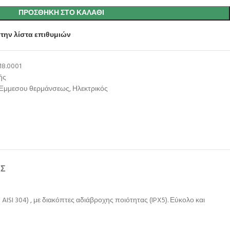
ΠΡΟΣΘΉΚΗ ΣΤΟ ΚΑΛΆΘΙ
την λίστα επιθυμιών
18.0001
ής
Έμμεσου θερμάνσεως
,
Ηλεκτρικός
ΉΣ
SI 304) , με διακόπτες αδιάβροχης ποιότητας (IPX5). Εύκολο και