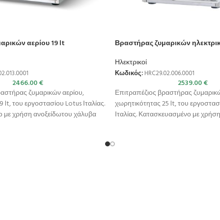
αρικών αερίου 19 lt
Βραστήρας ζυμαρικών ηλεκτρικό
Ηλεκτρικοί
2.013.0001
Κωδικός:
HRC29.02.006.0001
2466.00
€
2539.00
€
ραστήρας ζυμαρικών αερίου,
Επιτραπέζιος βραστήρας ζυμαρικώ
 lt, του εργοστασίου Lotus Ιταλίας.
χωρητικότητας 25 lt, του εργοστασ
 με χρήση ανοξείδωτου χάλυβα
Ιταλίας. Κατασκευασμένο με χρήσ
8/10 AISI
χάλυβα ποιότητας (CrNi 18/10 AISI 