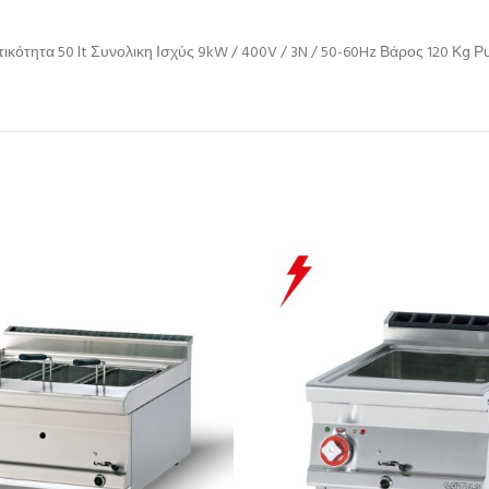
ότητα 50 lt Συνολικη Ισχύς 9kW / 400V / 3N / 50-60Hz Βάρος 120 Κg Ρ