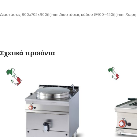
Διαστάσεις 800x705x900(h)mm Διαστάσεις κάδου Ø400×450(h)mm Χωρητικ
Σχετικά προϊόντα