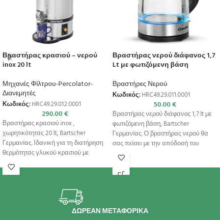
Βραστήρας κρασιού – νερού
Βραστήρας νερού διάφανος 1,7
inox 20 lt
Lt με φωτιζόμενη βάση
Μηχανές Φίλτρου-Percolator-
Βραστήρες Νερού
Διανεμητές
Κωδικός:
HRC49.29.011.0001
50.00
€
Κωδικός:
HRC49.29.012.0001
290.00
€
Βραστήρας νερού διάφανος 1,7 lt με
Βραστήρας κρασιού inox ,
φωτιζόμενη βάση, Bartscher
χωρητικότητας 20 lt, Bartscher
Γερμανίας. Ο βραστήρας νερού θα
Γερμανίας. Ιδανική για τη διατήρηση
σας πείσει με την απόδοσή του
θερμότητας γλυκού κρασιού με
μπαχαρικά, jagertee ή
ΔΩΡΕΑΝ ΜΕΤΑΦΟΡΙΚΑ