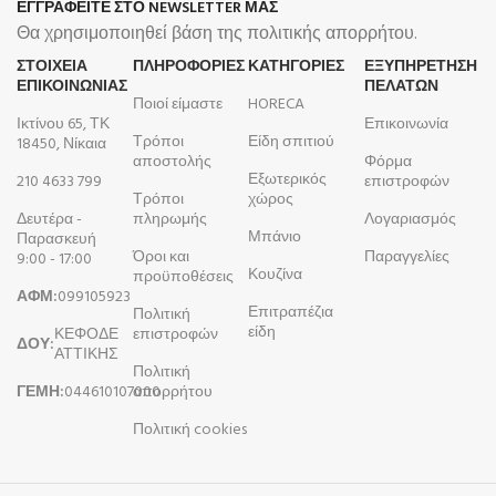
ΕΓΓΡΑΦΕΙΤΕ ΣΤΟ NEWSLETTER ΜΑΣ
Θα χρησιμοποιηθεί βάση της πολιτικής απορρήτου.
ΣΤΟΙΧΕΙΑ
ΠΛΗΡΟΦΟΡΊΕΣ
ΚΑΤΗΓΟΡΙΕΣ
ΕΞΥΠΗΡΕΤΗΣΗ
ΕΠΙΚΟΙΝΩΝΙΑΣ
ΠΕΛΑΤΩΝ
Ποιοί είμαστε
HORECA
Ικτίνου 65, ΤΚ
Επικοινωνία
Τρόποι
Είδη σπιτιού
18450, Νίκαια
αποστολής
Φόρμα
Εξωτερικός
210 4633 799
επιστροφών
Τρόποι
χώρος
Δευτέρα -
πληρωμής
Λογαριασμός
Μπάνιο
Παρασκευή
Όροι και
Παραγγελίες
9:00 - 17:00
Κουζίνα
προϋποθέσεις
ΑΦΜ:
099105923
Επιτραπέζια
Πολιτική
είδη
ΚΕΦΟΔΕ
επιστροφών
ΔΟΥ:
ΑΤΤΙΚΗΣ
Πολιτική
ΓΕΜΗ:
044610107000
απορρήτου
Πολιτική cookies