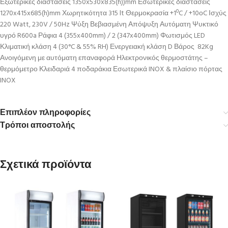
Εξωτερικές διαστάσεις 1350x530x835(h))mm Εσωτερικές διαστάσεις
1270x415x685(h)mm Χωρητικότητα 315 lt Θερμοκρασία +1ºC / +10οC Ισχύς
220 Watt, 230V / 50Hz Ψύξη Βεβιασμένη Απόψυξη Αυτόματη Ψυκτικό
υγρό R600a Ράφια 4 (355x400mm) / 2 (347x400mm) Φωτισμός LED
Κλιματική κλάση 4 (30°C & 55% RH) Ενεργειακή κλάση D Βάρος 82Kg
Ανοιγόμενη με αυτόματη επαναφορά Ηλεκτρονικός θερμοστάτης –
θερμόμετρο Κλειδαριά 4 ποδαράκια Εσωτερικά INOX & πλαίσιο πόρτας
INOX
Επιπλέον πληροφορίες
Τρόποι αποστολής
Σχετικά προϊόντα