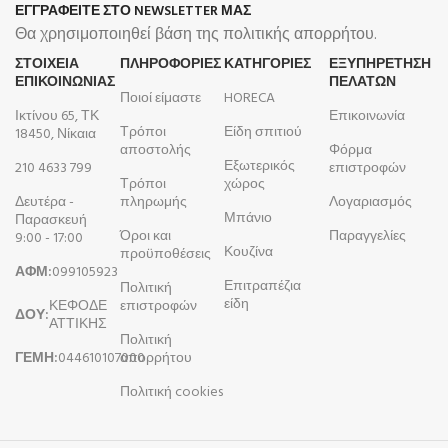
ΕΓΓΡΑΦΕΙΤΕ ΣΤΟ NEWSLETTER ΜΑΣ
Θα χρησιμοποιηθεί βάση της πολιτικής απορρήτου.
ΣΤΟΙΧΕΙΑ
ΠΛΗΡΟΦΟΡΊΕΣ
ΚΑΤΗΓΟΡΙΕΣ
ΕΞΥΠΗΡΕΤΗΣΗ
ΕΠΙΚΟΙΝΩΝΙΑΣ
ΠΕΛΑΤΩΝ
Ποιοί είμαστε
HORECA
Ικτίνου 65, ΤΚ
Επικοινωνία
Τρόποι
Είδη σπιτιού
18450, Νίκαια
αποστολής
Φόρμα
Εξωτερικός
210 4633 799
επιστροφών
Τρόποι
χώρος
Δευτέρα -
πληρωμής
Λογαριασμός
Μπάνιο
Παρασκευή
Όροι και
Παραγγελίες
9:00 - 17:00
Κουζίνα
προϋποθέσεις
ΑΦΜ:
099105923
Επιτραπέζια
Πολιτική
είδη
ΚΕΦΟΔΕ
επιστροφών
ΔΟΥ:
ΑΤΤΙΚΗΣ
Πολιτική
ΓΕΜΗ:
044610107000
απορρήτου
Πολιτική cookies