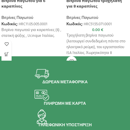
Βιτρίνα παγωτού για 6
Βιτρίνα παγωτού τροχήλατη
καραπίνες
για 8 καραπίνες
Βιτρίνες Παγωτού
Βιτρίνες Παγωτού
Κωδικός:
HRC11.05.005.0001
Κωδικός:
HRC51.55.071.0001
0.00
€
Βιτρίνα παγωτού για καραπίνες (6) ,
Τροχήλατη βιτρίνα παγωτού
στατική ψύξης , Ucinque Ιταλίας.
(λειτουργεί συνδεδεμένη πάντα στο
ηλεκτρικό ρεύμα), του εργοστασίου
ISA Ιταλίας. Χωρητικότητα 8
καραπίνες 7lt. Εξωτερικές
διαστάσεις
ΔΩΡΕΑΝ ΜΕΤΑΦΟΡΙΚΑ
ΠΛΗΡΩΜΗ ΜΕ ΚΑΡΤΑ
ΤΗΛΕΦΩΝΙΚΗ ΥΠΟΣΤΗΡΙΞΗ