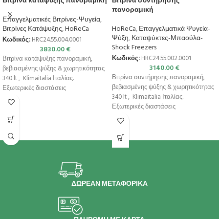
Βιτρίνα κατάψυξης πανοραμική
Βιτρίνα συντήρησης
πανοραμική
Επαγγελματικές Βιτρίνες-Ψυγεία
,
Βιτρίνες Κατάψυξης
,
HoReCa
HoReCa
,
Επαγγελματικά Ψυγεία-
Ψύξη
,
Καταψύκτες-Μπαούλα-
Κωδικός:
HRC24.55.004.0001
Shock Freezers
3830.00
€
Κωδικός:
HRC24.55.002.0001
Βιτρίνα κατάψυξης πανοραμική,
3140.00
€
βεβιασμένης ψύξης & χωρητικότητας
Βιτρίνα συντήρησης πανοραμική,
340 lt , Klimaitalia Ιταλίας.
βεβιασμένης ψύξης & χωρητικότητας
Εξωτερικές διαστάσεις
340 lt , Klimaitalia Ιταλίας.
650x650x1950(h)mm Εσωτερικές
Εξωτερικές διαστάσεις
διαστάσεις 550x495x1119(h)mm
650x650x1950(h)mm Εσωτερικές
Χωρητικότητα
διαστάσεις 588x555x1208(h)mm
Χωρητικότητα
ΔΩΡΕΑΝ ΜΕΤΑΦΟΡΙΚΑ