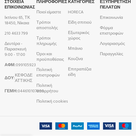
ΣΤΟΙΧΕΙΑ
ΠΛΗΡΟΦΟΡΊΕΣ
ΚΑΤΗΓΟΡΙΕΣ
ΕΞΥΠΗΡΕΤΗΣΗ
ΕΠΙΚΟΙΝΩΝΙΑΣ
ΠΕΛΑΤΩΝ
Ποιοί είμαστε
HORECA
Ικτίνου 65, ΤΚ
Επικοινωνία
Τρόποι
Είδη σπιτιού
18450, Νίκαια
αποστολής
Φόρμα
Εξωτερικός
210 4633 799
επιστροφών
Τρόποι
χώρος
Δευτέρα -
πληρωμής
Λογαριασμός
Μπάνιο
Παρασκευή
Όροι και
Παραγγελίες
9:00 - 17:00
Κουζίνα
προϋποθέσεις
ΑΦΜ:
099105923
Επιτραπέζια
Πολιτική
είδη
ΚΕΦΟΔΕ
επιστροφών
ΔΟΥ:
ΑΤΤΙΚΗΣ
Πολιτική
ΓΕΜΗ:
044610107000
απορρήτου
Πολιτική cookies