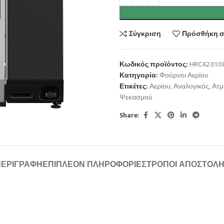
Σύγκριση
Πρόσθήκη σ
Κωδικός προϊόντος:
HRC42.01.0
Κατηγορία:
Φούρνοι Αερίου
Ετικέτες:
Αερίου
,
Αναλογικός
,
Ατμ
Ψεκασμού
Share:
ΠΕΡΙΓΡΑΦΉ
ΕΠΙΠΛΈΟΝ ΠΛΗΡΟΦΟΡΊΕΣ
ΤΡΌΠΟΙ ΑΠΟΣΤΟΛ