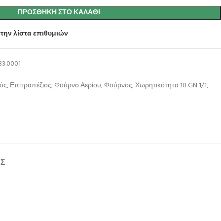
ΠΡΟΣΘΉΚΗ ΣΤΟ ΚΑΛΆΘΙ
την λίστα επιθυμιών
83.0001
ός
,
Επιτραπέζιος
,
Φούρνο Αερίου
,
Φούρνος
,
Χωρητικότητα 10 GN 1/1
,
ΉΣ