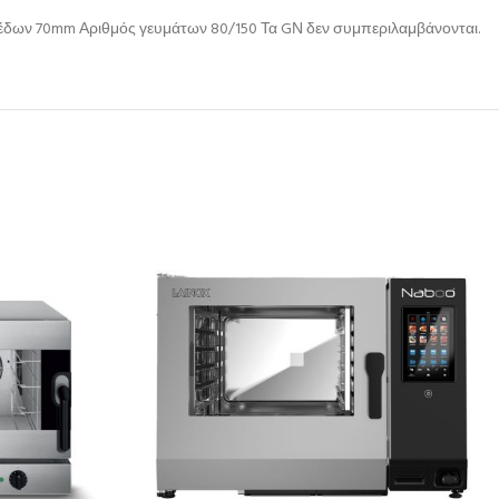
πιπέδων 70mm Αριθμός γευμάτων 80/150 Τα GΝ δεν συμπεριλαμβάνονται.