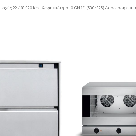
ή ισχύς 22 / 18.920 Kcal Χωρητικότητα 10 GN 1/1 (530×325) Απόσταση ε