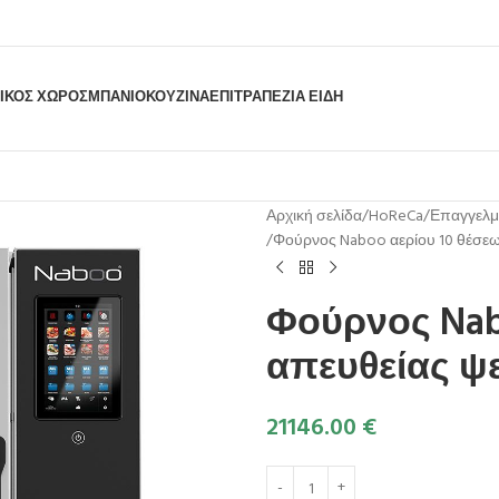
ΙΚΟΣ ΧΩΡΟΣ
ΜΠΆΝΙΟ
ΚΟΥΖΊΝΑ
ΕΠΙΤΡΑΠΈΖΙΑ ΕΊΔΗ
Αρχική σελίδα
HoReCa
Επαγγελμ
Φούρνος Naboo αερίου 10 θέσε
Φούρνος Nab
απευθείας ψ
21146.00
€