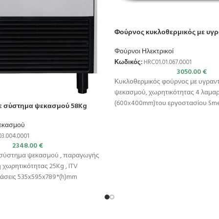
Φούρνος κυκλοθερμικός με υγ
Φούρνοι Ηλεκτρικοί
Κωδικός:
HRC01.01.067.0001
3050.00
€
Κυκλοθερμικός φούρνος με υγραντ
ψεκασμού, χωρητικότητας 4 λαμα
(600x400mm)του εργοστασίου Smeg
ε σύστημα ψεκασμού 58Kg
Λειτουργίες : Αερόθερμο Ψήσιμο 
(άνω
εκασμού
3.004.0001
2348.00
€
σύστημα ψεκασμού , παραγωγής
χωρητικότητας 25Kg , ITV
τάσεις 535x595x789*(h)mm
4h