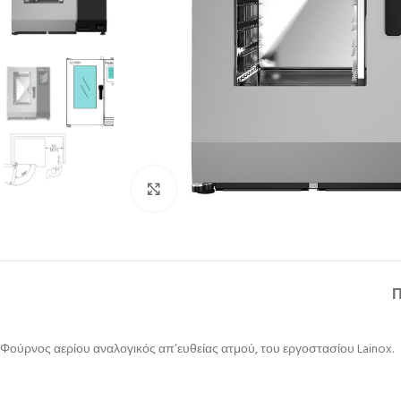
Κλικ για μεγέθυνση
Φούρνος αερίου αναλογικός απ’ευθείας ατμού, του εργοστασίου Lainox.