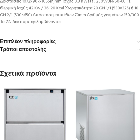
Διαστάσεις 1072x907x1055(h)mm Ισχύς 0.8 KWatt , 230V/3N/50-60Hz
Θερμική Ισχύς 42 Kw / 36.120 Kcal Χωρητικότητα 20 GN 1/1 (530×325) ή 10
GN 2/1 (530×650) Απόσταση επιπέδων 70mm Αριθμός γευμάτων 150/300
Τα GN δεν συμπεριλαμβάνονται.
Επιπλέον πληροφορίες
Τρόποι αποστολής
Σχετικά προϊόντα