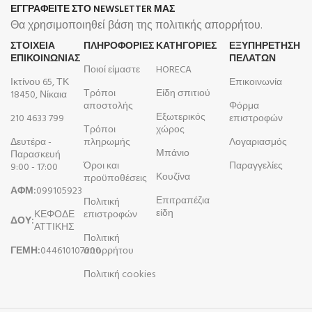
ΕΓΓΡΑΦΕΙΤΕ ΣΤΟ NEWSLETTER ΜΑΣ
Θα χρησιμοποιηθεί βάση της πολιτικής απορρήτου.
ΣΤΟΙΧΕΙΑ
ΠΛΗΡΟΦΟΡΊΕΣ
ΚΑΤΗΓΟΡΙΕΣ
ΕΞΥΠΗΡΕΤΗΣΗ
ΕΠΙΚΟΙΝΩΝΙΑΣ
ΠΕΛΑΤΩΝ
Ποιοί είμαστε
HORECA
Ικτίνου 65, ΤΚ
Επικοινωνία
Τρόποι
Είδη σπιτιού
18450, Νίκαια
αποστολής
Φόρμα
Εξωτερικός
210 4633 799
επιστροφών
Τρόποι
χώρος
Δευτέρα -
πληρωμής
Λογαριασμός
Μπάνιο
Παρασκευή
Όροι και
Παραγγελίες
9:00 - 17:00
Κουζίνα
προϋποθέσεις
ΑΦΜ:
099105923
Επιτραπέζια
Πολιτική
είδη
ΚΕΦΟΔΕ
επιστροφών
ΔΟΥ:
ΑΤΤΙΚΗΣ
Πολιτική
ΓΕΜΗ:
044610107000
απορρήτου
Πολιτική cookies