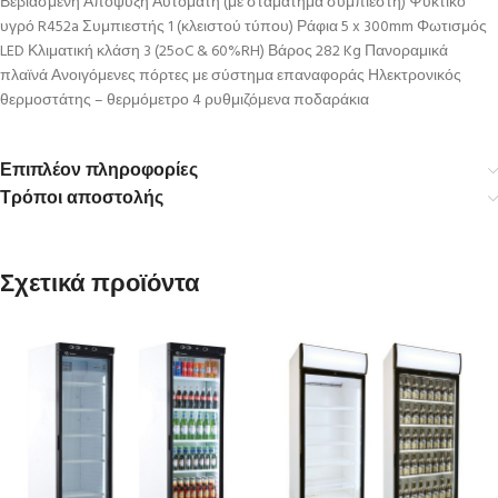
Βεβιασμένη Απόψυξη Αυτόματη (με σταμάτημα συμπιεστή) Ψυκτικό
υγρό R452a Συμπιεστής 1 (κλειστού τύπου) Ράφια 5 x 300mm Φωτισμός
LED Κλιματική κλάση 3 (25oC & 60%RH) Βάρος 282 Kg Πανοραμικά
πλαϊνά Ανοιγόμενες πόρτες με σύστημα επαναφοράς Ηλεκτρονικός
θερμοστάτης – θερμόμετρο 4 ρυθμιζόμενα ποδαράκια
Επιπλέον πληροφορίες
Τρόποι αποστολής
Σχετικά προϊόντα