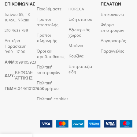
ΕΠΙΚΟΙΝΩΝΙΑΣ
ΠΕΛΑΤΩΝ
Ποιοί είμαστε
HORECA
Ικτίνου 65, ΤΚ
Επικοινωνία
Τρόποι
Είδη σπιτιού
18450, Νίκαια
αποστολής
Φόρμα
Εξωτερικός
210 4633 799
επιστροφών
Τρόποι
χώρος
Δευτέρα -
πληρωμής
Λογαριασμός
Μπάνιο
Παρασκευή
Όροι και
Παραγγελίες
9:00 - 17:00
Κουζίνα
προϋποθέσεις
ΑΦΜ:
099105923
Επιτραπέζια
Πολιτική
είδη
ΚΕΦΟΔΕ
επιστροφών
ΔΟΥ:
ΑΤΤΙΚΗΣ
Πολιτική
ΓΕΜΗ:
044610107000
απορρήτου
Πολιτική cookies