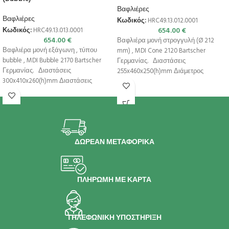
Βαφλιέρες
Βαφλιέρες
Κωδικός:
HRC49.13.012.0001
654.00
€
Κωδικός:
HRC49.13.013.0001
654.00
€
Βαφλιέρα μονή στρογγυλή (Ø 212
Βαφλιέρα μονή εξάγωνη , τύπου
mm) , MDI Cone 2120 Bartscher
bubble , MDI Bubble 2170 Bartscher
Γερμανίας. Διαστάσεις
Γερμανίας. Διαστάσεις
255x460x250(h)mm Διάμετρος
300x410x260(h)mm Διαστάσεις
βάφλας Ø 212 mm
βάφλας 207×176 mm Θερμοκρασία
ΔΩΡΕΑΝ ΜΕΤΑΦΟΡΙΚΑ
ΠΛΗΡΩΜΗ ΜΕ ΚΑΡΤΑ
ΤΗΛΕΦΩΝΙΚΗ ΥΠΟΣΤΗΡΙΞΗ