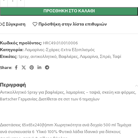
ΠΡΟΣΘΉΚΗ ΣΤΟ ΚΑΛΆΘΙ
Σύγκριση
Πρόσθήκη στην λίστα επιθυμιών
Κωδικός προϊόντος:
HRC49.01.001.0006
Κατηγορία:
Λαμαρίνες-Σχάρες-Extra Εξοπλισμός
Ετικέτες:
Spray
,
αντικολλητικό
,
Βαφλιέρες
,
Λαμαρίνα
,
Σπρέι
,
Ταψί
Share:
Περιγραφή
Αντικολλητικό Spray για βαφλιέρες, λαμαρίνες – ταψιά, σκεύη και φόρμες,
Bartscher Γερμανίας Διατίθεται σε σετ των 6 τεμαχίων
Διαστάσεις 65x65x240(h)mm Χωρητικότητα ανά δοχείο 500 ml Τεμάχια
ανά συσκευασία 6 Υλικό 100% Φυτικά λάδια Ιδανικό για δίσκους