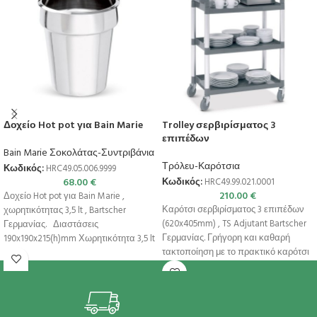
Δοχείο Hot pot για Bain Marie
Trolley σερβιρίσματος 3
επιπέδων
Bain Marie Σοκολάτας-Συντριβάνια
Τρόλευ-Καρότσια
Κωδικός:
HRC49.05.006.9999
68.00
€
Κωδικός:
HRC49.99.021.0001
210.00
€
Δοχείο Hot pot για Bain Marie ,
Καρότσι σερβιρίσματος 3 επιπέδων
χωρητικότητας 3,5 lt , Bartscher
(620x405mm) , TS Adjutant Bartscher
Γερμανίας. Διαστάσεις
Γερμανίας. Γρήγορη και καθαρή
190x190x215(h)mm Χωρητικότητα 3,5 lt
τακτοποίηση με το πρακτικό καρότσι
Βάρος 0,54
μεταφοράς. Ιδανικό για