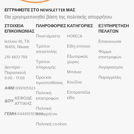
ΕΓΓΡΑΦΕΙΤΕ ΣΤΟ NEWSLETTER ΜΑΣ
Θα χρησιμοποιηθεί βάση της πολιτικής απορρήτου.
ΣΤΟΙΧΕΙΑ
ΠΛΗΡΟΦΟΡΊΕΣ
ΚΑΤΗΓΟΡΙΕΣ
ΕΞΥΠΗΡΕΤΗΣΗ
ΕΠΙΚΟΙΝΩΝΙΑΣ
ΠΕΛΑΤΩΝ
Ποιοί είμαστε
HORECA
Ικτίνου 65, ΤΚ
Επικοινωνία
Τρόποι
Είδη σπιτιού
18450, Νίκαια
αποστολής
Φόρμα
Εξωτερικός
210 4633 799
επιστροφών
Τρόποι
χώρος
Δευτέρα -
πληρωμής
Λογαριασμός
Μπάνιο
Παρασκευή
Όροι και
Παραγγελίες
9:00 - 17:00
Κουζίνα
προϋποθέσεις
ΑΦΜ:
099105923
Επιτραπέζια
Πολιτική
είδη
ΚΕΦΟΔΕ
επιστροφών
ΔΟΥ:
ΑΤΤΙΚΗΣ
Πολιτική
ΓΕΜΗ:
044610107000
απορρήτου
Πολιτική cookies