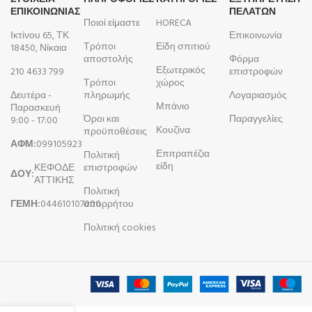
ΕΠΙΚΟΙΝΩΝΙΑΣ
ΠΕΛΑΤΩΝ
Ποιοί είμαστε
HORECA
Ικτίνου 65, ΤΚ
Επικοινωνία
Τρόποι
Είδη σπιτιού
18450, Νίκαια
αποστολής
Φόρμα
Εξωτερικός
210 4633 799
επιστροφών
Τρόποι
χώρος
Δευτέρα -
πληρωμής
Λογαριασμός
Μπάνιο
Παρασκευή
Όροι και
Παραγγελίες
9:00 - 17:00
Κουζίνα
προϋποθέσεις
ΑΦΜ:
099105923
Επιτραπέζια
Πολιτική
είδη
ΚΕΦΟΔΕ
επιστροφών
ΔΟΥ:
ΑΤΤΙΚΗΣ
Πολιτική
ΓΕΜΗ:
044610107000
απορρήτου
Πολιτική cookies