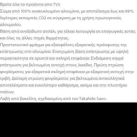
Βρείτε όλα τα προϊόντα απο TVS
Σώμα από 100% ανακυκλωμένο αλουμίνιο, με αποτέλεσμα έως και 88%
λιγότερες εκπομπές CO2 σε σύγκριση με τη χρήση πρωτογενούς
αλουμινίου.
Βάση από ανοξείδωτο ατσάλι, για τέλεια λειτουργία σε επαγωγικές εστίες
και όλες τις άλλες πηγές θερμότητας.
Προστατευτικό φράγμα για εξασφάλιση εξαιρετικής πρόσφυσης της
επίστρωσης στο αλουμίνιο. Ενισχυμένη βάση επίστρωσης με υψηλή
περιεκτικότητα σε ορυκτά και σκληρή επιφάνεια. Ενδιάμεση σαγρέ
επίστρωση για βελτιωμένη αντοχή στους λεκέδες. Πρώτη στρώση
φινιρίσματος για εξαιρετικά σκληρή επιφάνεια με εξαιρετική αντοχή στην
τριβή. Δεύτερη στρώση φινιρίσματος για βελτιωμένα αντικολλητικά
αποτελέσματα και ευκολότερο καθάρισμα, ακόμα και στο πλυντήριο
πιάτων.
Λαβή από βακελίτη, σχεδιασμένη από τον Takahide Sano.