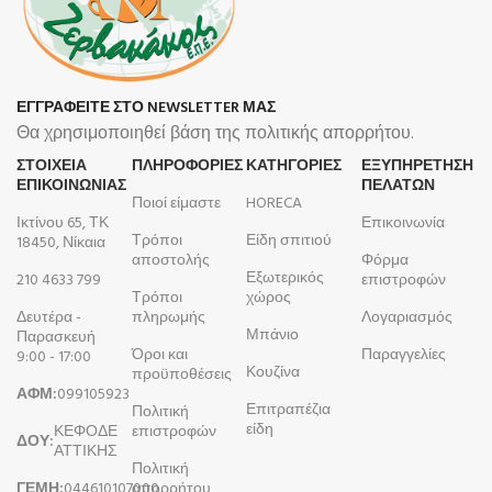
ΕΓΓΡΑΦΕΙΤΕ ΣΤΟ NEWSLETTER ΜΑΣ
Θα χρησιμοποιηθεί βάση της πολιτικής απορρήτου.
ΣΤΟΙΧΕΙΑ
ΠΛΗΡΟΦΟΡΊΕΣ
ΚΑΤΗΓΟΡΙΕΣ
ΕΞΥΠΗΡΕΤΗΣΗ
ΕΠΙΚΟΙΝΩΝΙΑΣ
ΠΕΛΑΤΩΝ
Ποιοί είμαστε
HORECA
Ικτίνου 65, ΤΚ
Επικοινωνία
Τρόποι
Είδη σπιτιού
18450, Νίκαια
αποστολής
Φόρμα
Εξωτερικός
210 4633 799
επιστροφών
Τρόποι
χώρος
Δευτέρα -
πληρωμής
Λογαριασμός
Μπάνιο
Παρασκευή
Όροι και
Παραγγελίες
9:00 - 17:00
Κουζίνα
προϋποθέσεις
ΑΦΜ:
099105923
Επιτραπέζια
Πολιτική
είδη
ΚΕΦΟΔΕ
επιστροφών
ΔΟΥ:
ΑΤΤΙΚΗΣ
Πολιτική
ΓΕΜΗ:
044610107000
απορρήτου