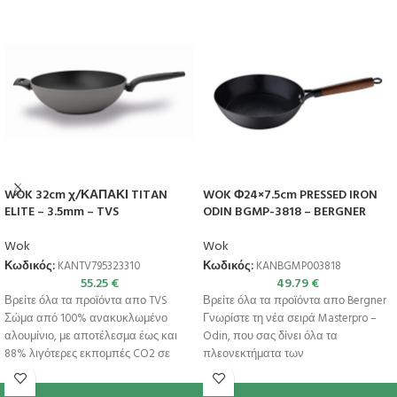
WOK 32cm χ/ΚΑΠΑΚΙ TITAN
WOK Φ24×7.5cm PRESSED IRON
ELITE – 3.5mm – TVS
ODIN BGMP-3818 – BERGNER
Wok
Wok
Κωδικός:
KANTV795323310
Κωδικός:
KANBGMP003818
55.25
€
49.79
€
Βρείτε όλα τα προϊόντα απο TVS
Βρείτε όλα τα προϊόντα απο Bergner
Σώμα από 100% ανακυκλωμένο
Γνωρίστε τη νέα σειρά Masterpro –
αλουμίνιο, με αποτέλεσμα έως και
Odin, που σας δίνει όλα τα
88% λιγότερες εκπομπές CO2 σε
πλεονεκτήματα των