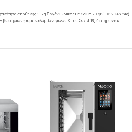
τικότητα απόθηκης 15 kg Παγάκι Gourmet medium 20 gr (30Ø x 34h mm)
ών βακτηρίων (συμπεριλαμβανομένου & του Covid-19) διατηρώντας