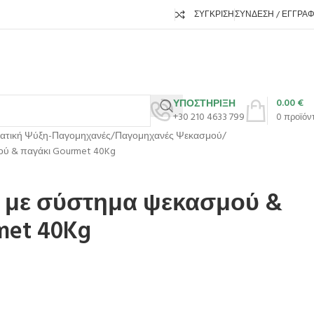
ΣΎΓΚΡΙΣΗ
ΣΎΝΔΕΣΗ / ΕΓΓΡΑ
0.00
€
ΥΠΟΣΤΗΡΙΞΗ
+30 210 4633 799
0
προϊόν
ατική Ψύξη-Παγομηχανές
Παγομηχανές Ψεκασμού
ύ & παγάκι Gourmet 40Kg
 με σύστημα ψεκασμού &
met 40Kg