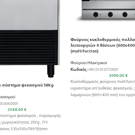
Φούρνος κυκλοθερμικός πολλ
λειτουργιών 4 θέσεων (600x40
(multifuction)
Φούρνοι Ηλεκτρικοί
Κωδικός:
HRC01.01.077.0001
3090.00
€
Κυκλοθερμικός φούρνος multifunct
ε σύστημα ψεκασμού 58Kg
υγραντήρα απ’ευθείας ψεκασμού, 
λαμαρινών (600×400 mm) του εργ
εκασμού
Ιταλίας. Λειτουργίες: Αερόθερμο / 
3.004.0001
2348.00
€
σύστημα ψεκασμού , παραγωγής
χωρητικότητας 25Kg , ITV
τάσεις 535x595x789*(h)mm