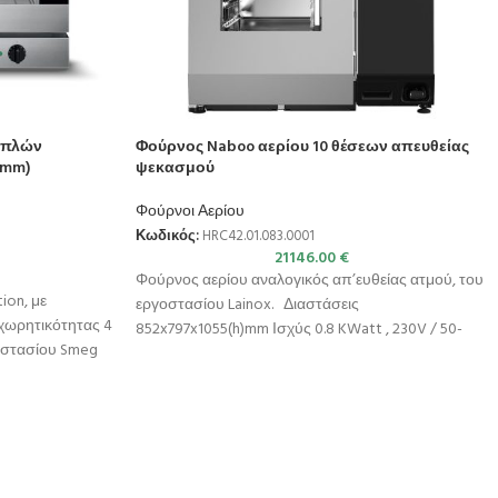
απλών
Φούρνος Naboo αερίου 10 θέσεων απευθείας
0mm)
ψεκασμού
Φούρνοι Αερίου
Κωδικός:
HRC42.01.083.0001
21146.00
€
Φούρνος αερίου αναλογικός απ’ευθείας ατμού, του
ion, με
εργοστασίου Lainox. Διαστάσεις
χωρητικότητας 4
852x797x1055(h)mm Ισχύς 0.8 KWatt , 230V / 50-
οστασίου Smeg
60Hz Θερμική ισχύς
Στατικό