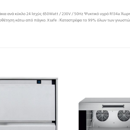
α ανά κύκλο 24 Ισχύς 650Watt / 230V / 50Hz Ψυκτικό υγρό R134a Χωρη
οποθέτηση κάτω από πάγκο. Xsafe : Καταστρέφει το 99% όλων των γνωστ