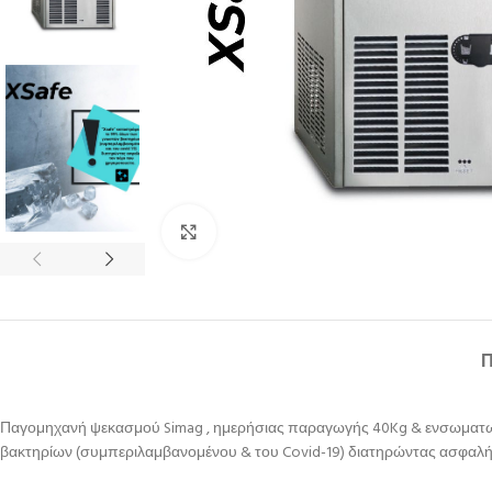
Κλικ για μεγέθυνση
Παγομηχανή ψεκασμού Simag , ημερήσιας παραγωγής 40Kg & ενσωματωμέν
βακτηρίων (συμπεριλαμβανομένου & του Covid-19) διατηρώντας ασφαλή 