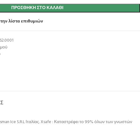
ΠΡΟΣΘΉΚΗ ΣΤΟ ΚΑΛΆΘΙ
την λίστα επιθυμιών
62.0001
σμού
ύ
ΉΣ
n Ice S.R.L Ιταλίας. Xsafe : Καταστρέφει το 99% όλων των γνωστών