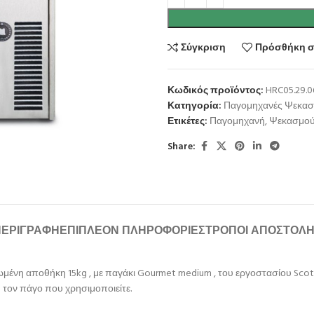
Σύγκριση
Πρόσθήκη σ
Κωδικός προϊόντος:
HRC05.29.0
Κατηγορία:
Παγομηχανές Ψεκα
Ετικέτες:
Παγομηχανή
,
Ψεκασμο
Share:
ΠΕΡΙΓΡΑΦΉ
ΕΠΙΠΛΈΟΝ ΠΛΗΡΟΦΟΡΊΕΣ
ΤΡΌΠΟΙ ΑΠΟΣΤΟΛ
η αποθήκη 15kg , με παγάκι Gourmet medium , του εργοστασίου Scotsma
τον πάγο που χρησιμοποιείτε.