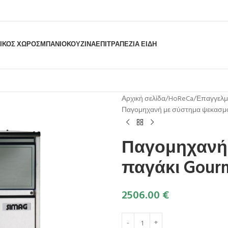
ΙΚΟΣ ΧΩΡΟΣ
ΜΠΆΝΙΟ
ΚΟΥΖΊΝΑ
ΕΠΙΤΡΑΠΈΖΙΑ ΕΊΔΗ
Αρχική σελίδα
HoReCa
Επαγγελμ
Παγομηχανή με σύστημα ψεκασμο
Παγομηχανή
παγάκι Gour
2506.00
€