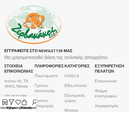
ΕΓΓΡΑΦΕΙΤΕ ΣΤΟ NEWSLETTER ΜΑΣ
Θα χρησιμοποιηθεί βάση της πολιτικής απορρήτου.
ΣΤΟΙΧΕΙΑ
ΠΛΗΡΟΦΟΡΊΕΣ
ΚΑΤΗΓΟΡΙΕΣ
ΕΞΥΠΗΡΕΤΗΣΗ
ΕΠΙΚΟΙΝΩΝΙΑΣ
ΠΕΛΑΤΩΝ
Ποιοί είμαστε
HORECA
Ικτίνου 65, ΤΚ
Επικοινωνία
Τρόποι
Είδη σπιτιού
18450, Νίκαια
αποστολής
Φόρμα
Εξωτερικός
210 4633 799
επιστροφών
Τρόποι
χώρος
Δευτέρα -
πληρωμής
Λογαριασμός
τάστημα
Φίλτρα
Αγαπημένα
Ο λογαριασμός μου
Καλάθι
Μπάνιο
Παρασκευή
Όροι και
Παραγγελίες
9:00 - 17:00
Κουζίνα
προϋποθέσεις
ΑΦΜ:
099105923