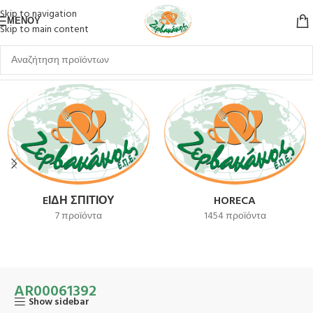
Skip to navigation
ΜΕΝΟΎ
Skip to main content
Αρχική σελίδα
Προϊόν SKU
AR00061392
EΊΔΗ ΣΠΙΤΙΟΎ
HORECA
7 προϊόντα
1454 προϊόντα
AR00061392
Show sidebar