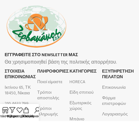
ΕΓΓΡΑΦΕΙΤΕ ΣΤΟ NEWSLETTER ΜΑΣ
Θα χρησιμοποιηθεί βάση της πολιτικής απορρήτου.
ΣΤΟΙΧΕΙΑ
ΠΛΗΡΟΦΟΡΊΕΣ
ΚΑΤΗΓΟΡΙΕΣ
ΕΞΥΠΗΡΕΤΗΣΗ
ΕΠΙΚΟΙΝΩΝΙΑΣ
ΠΕΛΑΤΩΝ
Ποιοί είμαστε
HORECA
Ικτίνου 65, ΤΚ
Επικοινωνία
Τρόποι
Είδη σπιτιού
18450, Νίκαια
αποστολής
Φόρμα
Εξωτερικός
210 4633 799
επιστροφών
Τρόποι
χώρος
Δευτέρα -
πληρωμής
Λογαριασμός
τάστημα
Φίλτρα
Αγαπημένα
Ο λογαριασμός μου
Καλάθι
Μπάνιο
Παρασκευή
Όροι και
Παραγγελίες
9:00 - 17:00
Κουζίνα
προϋποθέσεις
ΑΦΜ:
099105923