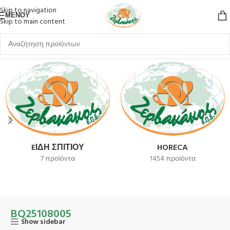
Skip to navigation
ΜΕΝΟΎ
Skip to main content
Αρχική σελίδα
Προϊόν SKU
BQ25108005
EΊΔΗ ΣΠΙΤΙΟΎ
HORECA
7 προϊόντα
1454 προϊόντα
BQ25108005
Show sidebar