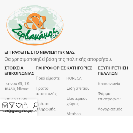
ΕΓΓΡΑΦΕΙΤΕ ΣΤΟ NEWSLETTER ΜΑΣ
Θα χρησιμοποιηθεί βάση της πολιτικής απορρήτου.
ΣΤΟΙΧΕΙΑ
ΠΛΗΡΟΦΟΡΊΕΣ
ΚΑΤΗΓΟΡΙΕΣ
ΕΞΥΠΗΡΕΤΗΣΗ
ΕΠΙΚΟΙΝΩΝΙΑΣ
ΠΕΛΑΤΩΝ
Ποιοί είμαστε
HORECA
Ικτίνου 65, ΤΚ
Επικοινωνία
Τρόποι
Είδη σπιτιού
18450, Νίκαια
αποστολής
Φόρμα
Εξωτερικός
210 4633 799
επιστροφών
Τρόποι
χώρος
Δευτέρα -
πληρωμής
Λογαριασμός
τάστημα
Φίλτρα
Αγαπημένα
Ο λογαριασμός μου
Καλάθι
Μπάνιο
Παρασκευή
Όροι και
Παραγγελίες
9:00 - 17:00
Κουζίνα
προϋποθέσεις
ΑΦΜ:
099105923