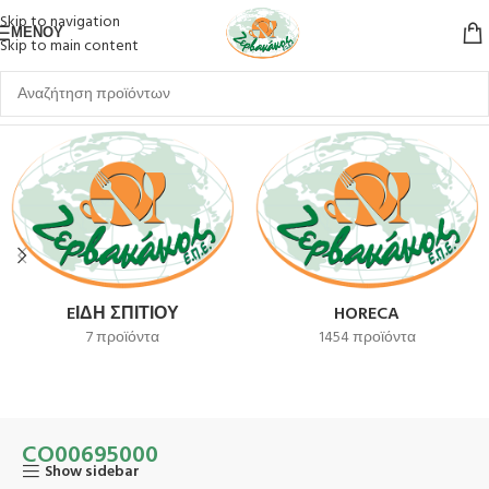
Skip to navigation
ΜΕΝΟΎ
Skip to main content
Αρχική σελίδα
Προϊόν SKU
CO00695000
EΊΔΗ ΣΠΙΤΙΟΎ
HORECA
7 προϊόντα
1454 προϊόντα
CO00695000
Show sidebar