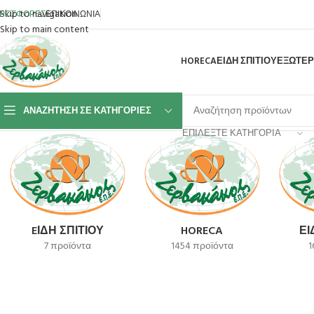
Skip to navigation
ΡΟΣΦΟΡΕΣ
ΕΠΙΚΟΙΝΩΝΙΑ
Skip to main content
HORECA
ΕΙΔΗ ΣΠΙΤΙΟΥ
ΕΞΩΤΕΡ
ΑΝΑΖΉΤΗΣΗ ΣΕ ΚΑΤΗΓΟΡΊΕΣ
Αρχική σελίδα
Προϊόν SKU
CO01595000
Εμφάνιση του μοναδικού αποτε
ΕΠΙΛΈΞΤΕ ΚΑΤΗΓΟΡΊΑ
EΊΔΗ ΣΠΙΤΙΟΎ
HORECA
ΕΊ
7 προϊόντα
1454 προϊόντα
1