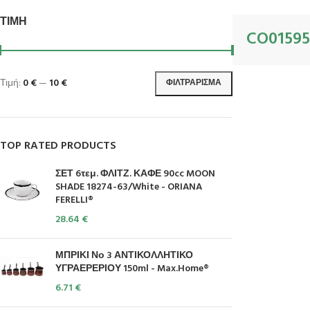
ΤΙΜΉ
CO01595
Τιμή:
0 €
—
10 €
ΦΙΛΤΡΆΡΙΣΜΑ
TOP RATED PRODUCTS
ΣΕΤ 6τεμ. ΦΛΙΤΖ. ΚΑΦΕ 90cc MOON
SHADE 18274-63/White - ORIANA
FERELLI®
28.64
€
ΜΠΡΙΚΙ Νο 3 ΑΝΤΙΚΟΛΛΗΤΙΚΟ
ΥΓΡΑΕΡΕΡΙΟΥ 150ml - Max.Home®
6.71
€