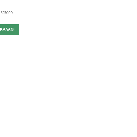
595000
 ΚΑΛΆΘΙ