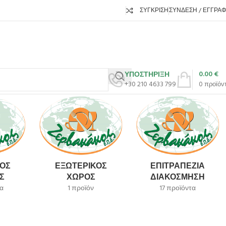
ΣΎΓΚΡΙΣΗ
ΣΎΝΔΕΣΗ / ΕΓΓΡΑ
0.00
€
ΥΠΟΣΤΗΡΙΞΗ
+30 210 4633 799
0
προϊόν
ΌΣ
ΕΞΩΤΕΡΙΚΌΣ
ΕΠΙΤΡΑΠΈΖΙΑ
Σ
ΧΏΡΟΣ
ΔΙΑΚΌΣΜΗΣΗ
α
1 προϊόν
17 προϊόντα