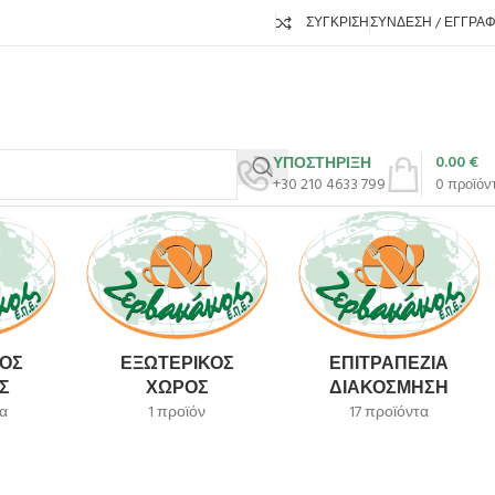
ΣΎΓΚΡΙΣΗ
ΣΎΝΔΕΣΗ / ΕΓΓΡΑ
0.00
€
ΥΠΟΣΤΗΡΙΞΗ
+30 210 4633 799
0
προϊόν
ΌΣ
ΕΞΩΤΕΡΙΚΌΣ
ΕΠΙΤΡΑΠΈΖΙΑ
Σ
ΧΏΡΟΣ
ΔΙΑΚΌΣΜΗΣΗ
α
1 προϊόν
17 προϊόντα