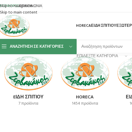
Skip to navigation
ΡΟΣΦΟΡΕΣ
ΕΠΙΚΟΙΝΩΝΙΑ
Skip to main content
HORECA
ΕΙΔΗ ΣΠΙΤΙΟΥ
ΕΞΩΤΕΡ
ΑΝΑΖΉΤΗΣΗ ΣΕ ΚΑΤΗΓΟΡΊΕΣ
Αρχική σελίδα
Προϊόν SKU
CTB03202035
ΕΠΙΛΈΞΤΕ ΚΑΤΗΓΟΡΊΑ
EΊΔΗ ΣΠΙΤΙΟΎ
HORECA
ΕΊ
7 προϊόντα
1454 προϊόντα
1