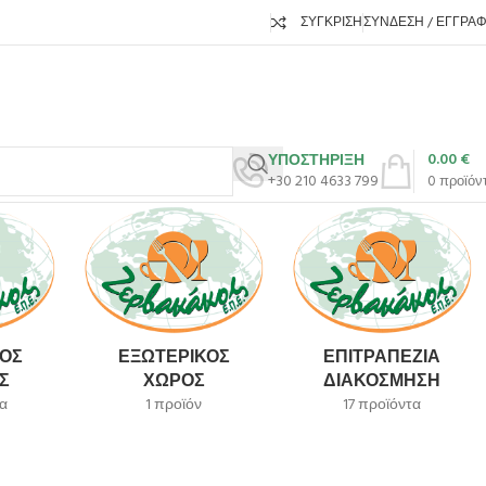
ΣΎΓΚΡΙΣΗ
ΣΎΝΔΕΣΗ / ΕΓΓΡΑ
0.00
€
ΥΠΟΣΤΗΡΙΞΗ
+30 210 4633 799
0
προϊόν
ΌΣ
ΕΞΩΤΕΡΙΚΌΣ
ΕΠΙΤΡΑΠΈΖΙΑ
Σ
ΧΏΡΟΣ
ΔΙΑΚΌΣΜΗΣΗ
α
1 προϊόν
17 προϊόντα