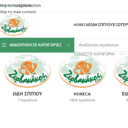
Skip to navigation
ΡΟΣΦΟΡΕΣ
ΕΠΙΚΟΙΝΩΝΙΑ
Skip to main content
HORECA
ΕΙΔΗ ΣΠΙΤΙΟΥ
ΕΞΩΤΕΡ
ΑΝΑΖΉΤΗΣΗ ΣΕ ΚΑΤΗΓΟΡΊΕΣ
Αρχική σελίδα
Προϊόν SKU
HO3209060090
ΕΠΙΛΈΞΤΕ ΚΑΤΗΓΟΡΊΑ
EΊΔΗ ΣΠΙΤΙΟΎ
HORECA
ΕΊ
7 προϊόντα
1454 προϊόντα
1