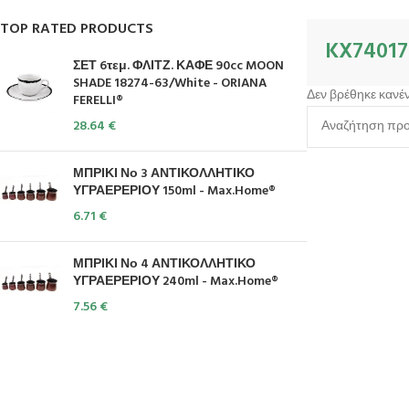
TOP RATED PRODUCTS
KX7401
ΣΕΤ 6τεμ. ΦΛΙΤΖ. ΚΑΦΕ 90cc MOON
SHADE 18274-63/White - ORIANA
Δεν βρέθηκε κανέν
FERELLI®
28.64
€
ΜΠΡΙΚΙ Νο 3 ΑΝΤΙΚΟΛΛΗΤΙΚΟ
ΥΓΡΑΕΡΕΡΙΟΥ 150ml - Max.Home®
6.71
€
ΜΠΡΙΚΙ Νο 4 ΑΝΤΙΚΟΛΛΗΤΙΚΟ
ΥΓΡΑΕΡΕΡΙΟΥ 240ml - Max.Home®
7.56
€