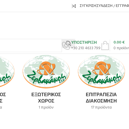
ΣΎΓΚΡΙΣΗ
ΣΎΝΔΕΣΗ / ΕΓΓΡΑ
0.00
€
ΥΠΟΣΤΗΡΙΞΗ
+30 210 4633 799
0
προϊόν
ΌΣ
ΕΞΩΤΕΡΙΚΌΣ
ΕΠΙΤΡΑΠΈΖΙΑ
Σ
ΧΏΡΟΣ
ΔΙΑΚΌΣΜΗΣΗ
α
1 προϊόν
17 προϊόντα