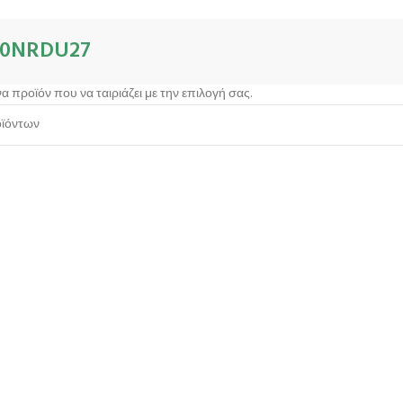
70NRDU27
α προϊόν που να ταιριάζει με την επιλογή σας.