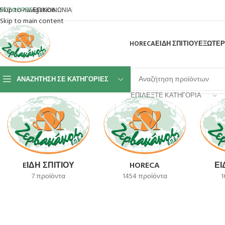
Skip to navigation
ΡΟΣΦΟΡΕΣ
ΕΠΙΚΟΙΝΩΝΙΑ
Skip to main content
HORECA
ΕΙΔΗ ΣΠΙΤΙΟΥ
ΕΞΩΤΕΡ
ΑΝΑΖΉΤΗΣΗ ΣΕ ΚΑΤΗΓΟΡΊΕΣ
Αρχική σελίδα
Προϊόν SKU
KX740170NRDU27
ΕΠΙΛΈΞΤΕ ΚΑΤΗΓΟΡΊΑ
EΊΔΗ ΣΠΙΤΙΟΎ
HORECA
ΕΊ
7 προϊόντα
1454 προϊόντα
1