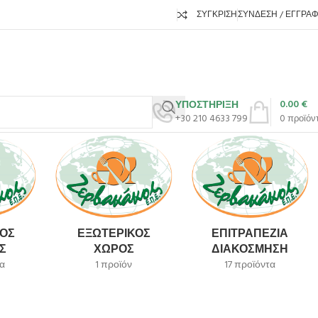
ΣΎΓΚΡΙΣΗ
ΣΎΝΔΕΣΗ / ΕΓΓΡΑ
0.00
€
ΥΠΟΣΤΗΡΙΞΗ
+30 210 4633 799
0
προϊόν
ΌΣ
ΕΞΩΤΕΡΙΚΌΣ
ΕΠΙΤΡΑΠΈΖΙΑ
Σ
ΧΏΡΟΣ
ΔΙΑΚΌΣΜΗΣΗ
α
1 προϊόν
17 προϊόντα