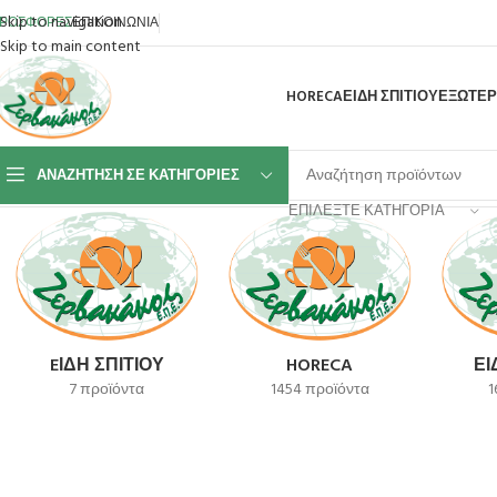
Skip to navigation
ΡΟΣΦΟΡΕΣ
ΕΠΙΚΟΙΝΩΝΙΑ
Skip to main content
HORECA
ΕΙΔΗ ΣΠΙΤΙΟΥ
ΕΞΩΤΕΡ
ΑΝΑΖΉΤΗΣΗ ΣΕ ΚΑΤΗΓΟΡΊΕΣ
Αρχική σελίδα
Προϊόν SKU
KXLM400240
Εμφάνιση του μοναδικού αποτ
ΕΠΙΛΈΞΤΕ ΚΑΤΗΓΟΡΊΑ
EΊΔΗ ΣΠΙΤΙΟΎ
HORECA
ΕΊ
7 προϊόντα
1454 προϊόντα
1