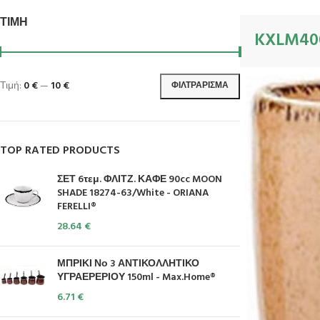
ΤΙΜΉ
KXLM40
Τιμή:
0 €
—
10 €
ΦΙΛΤΡΆΡΙΣΜΑ
TOP RATED PRODUCTS
ΣΕΤ 6τεμ. ΦΛΙΤΖ. ΚΑΦΕ 90cc MOON
SHADE 18274-63/White - ORIANA
FERELLI®
28.64
€
ΜΠΡΙΚΙ Νο 3 ΑΝΤΙΚΟΛΛΗΤΙΚΟ
ΥΓΡΑΕΡΕΡΙΟΥ 150ml - Max.Home®
6.71
€