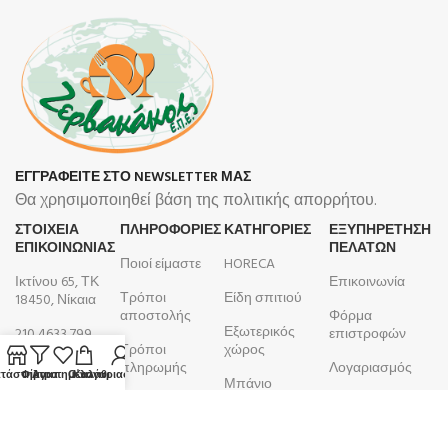
ΕΓΓΡΑΦΕΙΤΕ ΣΤΟ NEWSLETTER ΜΑΣ
Θα χρησιμοποιηθεί βάση της πολιτικής απορρήτου.
ΣΤΟΙΧΕΙΑ
ΠΛΗΡΟΦΟΡΊΕΣ
ΚΑΤΗΓΟΡΙΕΣ
ΕΞΥΠΗΡΕΤΗΣΗ
ΕΠΙΚΟΙΝΩΝΙΑΣ
ΠΕΛΑΤΩΝ
Ποιοί είμαστε
HORECA
Ικτίνου 65, ΤΚ
Επικοινωνία
Τρόποι
Είδη σπιτιού
18450, Νίκαια
αποστολής
Φόρμα
Εξωτερικός
210 4633 799
επιστροφών
Τρόποι
χώρος
Δευτέρα -
πληρωμής
Λογαριασμός
τάστημα
Φίλτρα
Αγαπημένα
Ο λογαριασμός μου
Καλάθι
Μπάνιο
Παρασκευή
Όροι και
Παραγγελίες
9:00 - 17:00
Κουζίνα
προϋποθέσεις
ΑΦΜ:
099105923