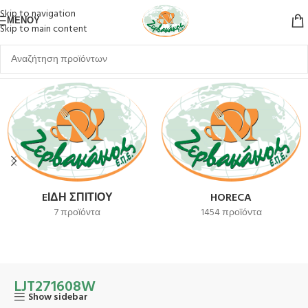
Skip to navigation
ΜΕΝΟΎ
Skip to main content
Αρχική σελίδα
Προϊόν SKU
LJT271608W
EΊΔΗ ΣΠΙΤΙΟΎ
HORECA
7 προϊόντα
1454 προϊόντα
LJT271608W
Show sidebar