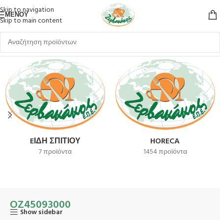
Skip to navigation
ΜΕΝΟΎ
Skip to main content
Αρχική σελίδα
Προϊόν SKU
OZ45093000
EΊΔΗ ΣΠΙΤΙΟΎ
HORECA
7 προϊόντα
1454 προϊόντα
OZ45093000
Show sidebar