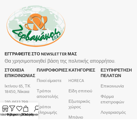
ΕΓΓΡΑΦΕΙΤΕ ΣΤΟ NEWSLETTER ΜΑΣ
Θα χρησιμοποιηθεί βάση της πολιτικής απορρήτου.
ΣΤΟΙΧΕΙΑ
ΠΛΗΡΟΦΟΡΊΕΣ
ΚΑΤΗΓΟΡΙΕΣ
ΕΞΥΠΗΡΕΤΗΣΗ
ΕΠΙΚΟΙΝΩΝΙΑΣ
ΠΕΛΑΤΩΝ
Ποιοί είμαστε
HORECA
Ικτίνου 65, ΤΚ
Επικοινωνία
Τρόποι
Είδη σπιτιού
18450, Νίκαια
αποστολής
Φόρμα
Εξωτερικός
210 4633 799
επιστροφών
Τρόποι
χώρος
Δευτέρα -
πληρωμής
Λογαριασμός
τάστημα
Φίλτρα
Αγαπημένα
Ο λογαριασμός μου
Καλάθι
Μπάνιο
Παρασκευή
Όροι και
Παραγγελίες
9:00 - 17:00
Κουζίνα
προϋποθέσεις
ΑΦΜ:
099105923