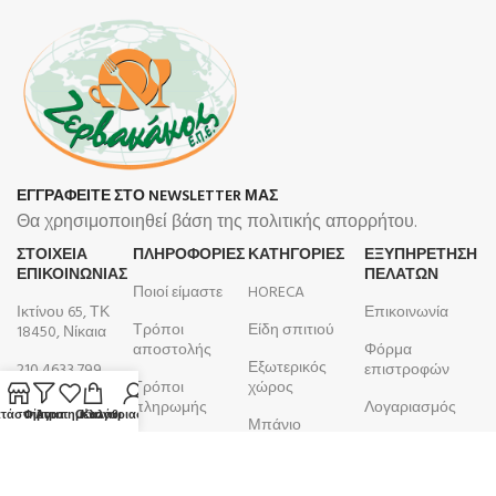
ΕΓΓΡΑΦΕΙΤΕ ΣΤΟ NEWSLETTER ΜΑΣ
Θα χρησιμοποιηθεί βάση της πολιτικής απορρήτου.
ΣΤΟΙΧΕΙΑ
ΠΛΗΡΟΦΟΡΊΕΣ
ΚΑΤΗΓΟΡΙΕΣ
ΕΞΥΠΗΡΕΤΗΣΗ
ΕΠΙΚΟΙΝΩΝΙΑΣ
ΠΕΛΑΤΩΝ
Ποιοί είμαστε
HORECA
Ικτίνου 65, ΤΚ
Επικοινωνία
Τρόποι
Είδη σπιτιού
18450, Νίκαια
αποστολής
Φόρμα
Εξωτερικός
210 4633 799
επιστροφών
Τρόποι
χώρος
Δευτέρα -
πληρωμής
Λογαριασμός
τάστημα
Φίλτρα
Αγαπημένα
Ο λογαριασμός μου
Καλάθι
Μπάνιο
Παρασκευή
Όροι και
Παραγγελίες
9:00 - 17:00
Κουζίνα
προϋποθέσεις
ΑΦΜ:
099105923