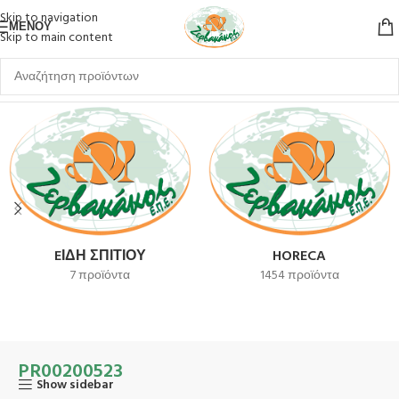
Skip to navigation
ΜΕΝΟΎ
Skip to main content
Αρχική σελίδα
Προϊόν SKU
PR00200523
EΊΔΗ ΣΠΙΤΙΟΎ
HORECA
7 προϊόντα
1454 προϊόντα
PR00200523
Show sidebar