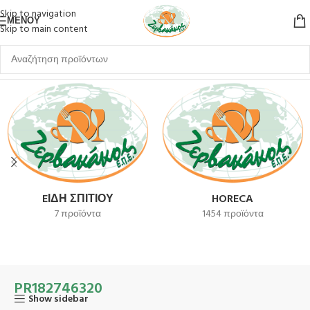
Skip to navigation
ΜΕΝΟΎ
Skip to main content
Αρχική σελίδα
Προϊόν SKU
PR182746320
EΊΔΗ ΣΠΙΤΙΟΎ
HORECA
7 προϊόντα
1454 προϊόντα
PR182746320
Show sidebar