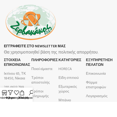
ΕΓΓΡΑΦΕΙΤΕ ΣΤΟ NEWSLETTER ΜΑΣ
Θα χρησιμοποιηθεί βάση της πολιτικής απορρήτου.
ΣΤΟΙΧΕΙΑ
ΠΛΗΡΟΦΟΡΊΕΣ
ΚΑΤΗΓΟΡΙΕΣ
ΕΞΥΠΗΡΕΤΗΣΗ
ΕΠΙΚΟΙΝΩΝΙΑΣ
ΠΕΛΑΤΩΝ
Ποιοί είμαστε
HORECA
Ικτίνου 65, ΤΚ
Επικοινωνία
Τρόποι
Είδη σπιτιού
18450, Νίκαια
αποστολής
Φόρμα
Εξωτερικός
210 4633 799
επιστροφών
Τρόποι
χώρος
Δευτέρα -
πληρωμής
Λογαριασμός
τάστημα
Φίλτρα
Αγαπημένα
Ο λογαριασμός μου
Καλάθι
Μπάνιο
Παρασκευή
Όροι και
Παραγγελίες
9:00 - 17:00
Κουζίνα
προϋποθέσεις
ΑΦΜ:
099105923