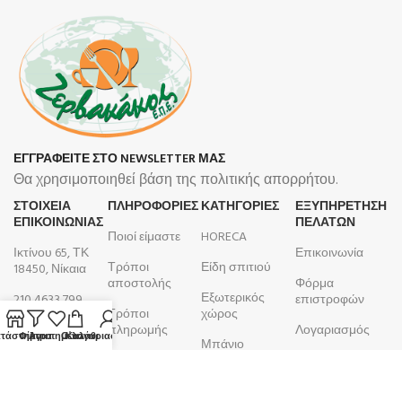
ΕΓΓΡΑΦΕΙΤΕ ΣΤΟ NEWSLETTER ΜΑΣ
Θα χρησιμοποιηθεί βάση της πολιτικής απορρήτου.
ΣΤΟΙΧΕΙΑ
ΠΛΗΡΟΦΟΡΊΕΣ
ΚΑΤΗΓΟΡΙΕΣ
ΕΞΥΠΗΡΕΤΗΣΗ
ΕΠΙΚΟΙΝΩΝΙΑΣ
ΠΕΛΑΤΩΝ
Ποιοί είμαστε
HORECA
Ικτίνου 65, ΤΚ
Επικοινωνία
Τρόποι
Είδη σπιτιού
18450, Νίκαια
αποστολής
Φόρμα
Εξωτερικός
210 4633 799
επιστροφών
Τρόποι
χώρος
Δευτέρα -
πληρωμής
Λογαριασμός
τάστημα
Φίλτρα
Αγαπημένα
Ο λογαριασμός μου
Καλάθι
Μπάνιο
Παρασκευή
Όροι και
Παραγγελίες
9:00 - 17:00
Κουζίνα
προϋποθέσεις
ΑΦΜ:
099105923