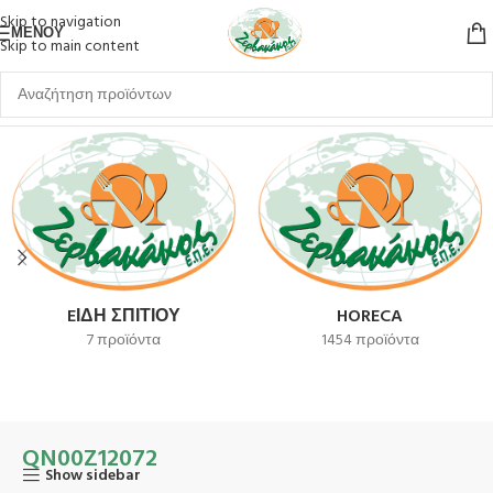
Skip to navigation
ΜΕΝΟΎ
Skip to main content
Αρχική σελίδα
Προϊόν SKU
QN00Z12072
EΊΔΗ ΣΠΙΤΙΟΎ
HORECA
7 προϊόντα
1454 προϊόντα
QN00Z12072
Show sidebar