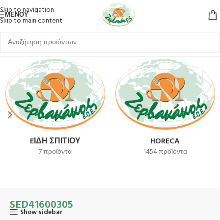
Skip to navigation
ΜΕΝΟΎ
Skip to main content
Αρχική σελίδα
Προϊόν SKU
SED41600305
EΊΔΗ ΣΠΙΤΙΟΎ
HORECA
7 προϊόντα
1454 προϊόντα
SED41600305
Show sidebar