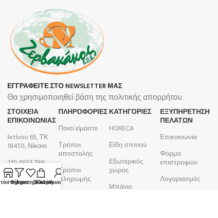
ΕΓΓΡΑΦΕΙΤΕ ΣΤΟ NEWSLETTER ΜΑΣ
Θα χρησιμοποιηθεί βάση της πολιτικής απορρήτου.
ΣΤΟΙΧΕΙΑ
ΠΛΗΡΟΦΟΡΊΕΣ
ΚΑΤΗΓΟΡΙΕΣ
ΕΞΥΠΗΡΕΤΗΣΗ
ΕΠΙΚΟΙΝΩΝΙΑΣ
ΠΕΛΑΤΩΝ
Ποιοί είμαστε
HORECA
Ικτίνου 65, ΤΚ
Επικοινωνία
Τρόποι
Είδη σπιτιού
18450, Νίκαια
αποστολής
Φόρμα
Εξωτερικός
210 4633 799
επιστροφών
Τρόποι
χώρος
Δευτέρα -
πληρωμής
Λογαριασμός
τάστημα
Φίλτρα
Αγαπημένα
Ο λογαριασμός μου
Καλάθι
Μπάνιο
Παρασκευή
Όροι και
Παραγγελίες
9:00 - 17:00
Κουζίνα
προϋποθέσεις
ΑΦΜ:
099105923