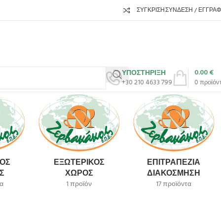
ΣΎΓΚΡΙΣΗ
ΣΎΝΔΕΣΗ / ΕΓΓΡΑ
0.00
€
ΥΠΟΣΤΗΡΙΞΗ
+30 210 4633 799
0
προϊόν
ΌΣ
ΕΞΩΤΕΡΙΚΌΣ
ΕΠΙΤΡΑΠΈΖΙΑ
Σ
ΧΏΡΟΣ
ΔΙΑΚΌΣΜΗΣΗ
α
1 προϊόν
17 προϊόντα