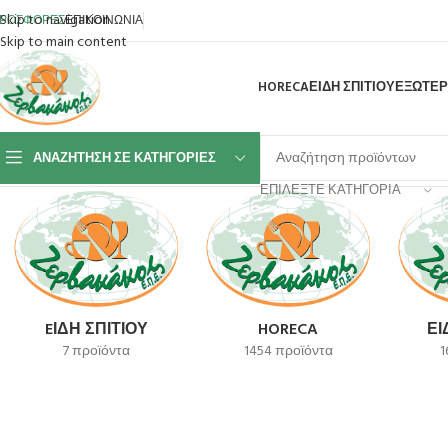
Skip to navigation
ΡΟΣΦΟΡΕΣ
ΕΠΙΚΟΙΝΩΝΙΑ
Skip to main content
HORECA
ΕΙΔΗ ΣΠΙΤΙΟΥ
ΕΞΩΤΕΡ
ΑΝΑΖΉΤΗΣΗ ΣΕ ΚΑΤΗΓΟΡΊΕΣ
Αρχική σελίδα
Προϊόν SKU
SU789620R57
ΕΠΙΛΈΞΤΕ ΚΑΤΗΓΟΡΊΑ
EΊΔΗ ΣΠΙΤΙΟΎ
HORECA
ΕΊ
7 προϊόντα
1454 προϊόντα
1