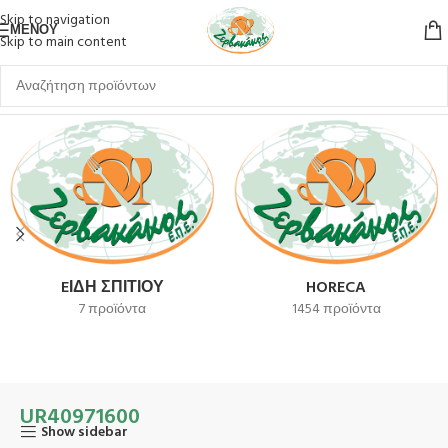
Skip to navigation
ΜΕΝΟΎ
Skip to main content
Αρχική σελίδα
Προϊόν SKU
UR40971600
EΊΔΗ ΣΠΙΤΙΟΎ
HORECA
7 προϊόντα
1454 προϊόντα
UR40971600
Show sidebar