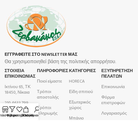
ΕΓΓΡΑΦΕΙΤΕ ΣΤΟ NEWSLETTER ΜΑΣ
Θα χρησιμοποιηθεί βάση της πολιτικής απορρήτου.
ΣΤΟΙΧΕΙΑ
ΠΛΗΡΟΦΟΡΊΕΣ
ΚΑΤΗΓΟΡΙΕΣ
ΕΞΥΠΗΡΕΤΗΣΗ
ΕΠΙΚΟΙΝΩΝΙΑΣ
ΠΕΛΑΤΩΝ
Ποιοί είμαστε
HORECA
Ικτίνου 65, ΤΚ
Επικοινωνία
Τρόποι
Είδη σπιτιού
18450, Νίκαια
αποστολής
Φόρμα
Εξωτερικός
210 4633 799
επιστροφών
Τρόποι
χώρος
Δευτέρα -
πληρωμής
Λογαριασμός
τάστημα
Φίλτρα
Αγαπημένα
Ο λογαριασμός μου
Καλάθι
Μπάνιο
Παρασκευή
Όροι και
Παραγγελίες
9:00 - 17:00
Κουζίνα
προϋποθέσεις
ΑΦΜ:
099105923