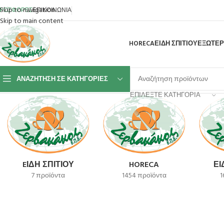
Skip to navigation
ΡΟΣΦΟΡΕΣ
ΕΠΙΚΟΙΝΩΝΙΑ
Skip to main content
HORECA
ΕΙΔΗ ΣΠΙΤΙΟΥ
ΕΞΩΤΕΡ
ΑΝΑΖΉΤΗΣΗ ΣΕ ΚΑΤΗΓΟΡΊΕΣ
Αρχική σελίδα
Προϊόν SKU
XG004XCB18
ΕΠΙΛΈΞΤΕ ΚΑΤΗΓΟΡΊΑ
EΊΔΗ ΣΠΙΤΙΟΎ
HORECA
ΕΊ
7 προϊόντα
1454 προϊόντα
1