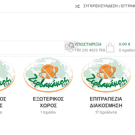
ΣΎΓΚΡΙΣΗ
ΣΎΝΔΕΣΗ / ΕΓΓΡΑ
0.00
€
ΥΠΟΣΤΗΡΙΞΗ
+30 210 4633 799
0
προϊόν
ΌΣ
ΕΞΩΤΕΡΙΚΌΣ
ΕΠΙΤΡΑΠΈΖΙΑ
Σ
ΧΏΡΟΣ
ΔΙΑΚΌΣΜΗΣΗ
α
1 προϊόν
17 προϊόντα