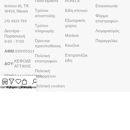
Ποιοί είμαστε
HORECA
Ικτίνου 65, ΤΚ
Επικοινωνία
Τρόποι
Είδη σπιτιού
18450, Νίκαια
αποστολής
Φόρμα
Εξωτερικός
210 4633 799
επιστροφών
Τρόποι
χώρος
Δευτέρα -
πληρωμής
Λογαριασμός
Μπάνιο
Παρασκευή
Όροι και
Παραγγελίες
9:00 - 17:00
Κουζίνα
προϋποθέσεις
ΑΦΜ:
099105923
Επιτραπέζια
Πολιτική
είδη
ΚΕΦΟΔΕ
επιστροφών
ΔΟΥ:
ΑΤΤΙΚΗΣ
Πολιτική
ΓΕΜΗ:
044610107000
απορρήτου
Πολιτική cookies
τάστημα
Φίλτρα
Αγαπημένα
Ο λογαριασμός μου
Καλάθι