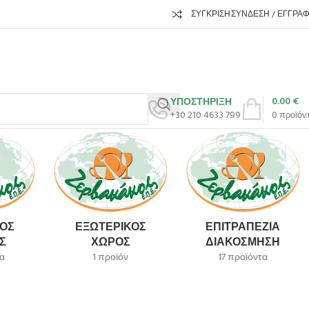
ΣΎΓΚΡΙΣΗ
ΣΎΝΔΕΣΗ / ΕΓΓΡΑ
0.00
€
ΥΠΟΣΤΗΡΙΞΗ
+30 210 4633 799
0
προϊόν
ΌΣ
ΕΞΩΤΕΡΙΚΌΣ
ΕΠΙΤΡΑΠΈΖΙΑ
Σ
ΧΏΡΟΣ
ΔΙΑΚΌΣΜΗΣΗ
α
1 προϊόν
17 προϊόντα