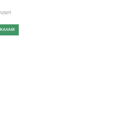
125071
 ΚΑΛΆΘΙ