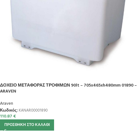
ΔΟΧΕΙΟ ΜΕΤΑΦΟΡΑΣ ΤΡΟΦΙΜΩΝ 90lt – 705x465xh480mm 01890 –
ARAVEN
Araven
Κωδικός:
KANAR00001890
110.87
€
ΠΡΟΣΘΉΚΗ ΣΤΟ ΚΑΛΆΘΙ