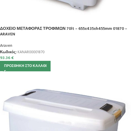
ΔΟΧΕΙΟ ΜΕΤΑΦΟΡΑΣ ΤΡΟΦΙΜΩΝ 70lt – 655x435xh455mm 01870 –
ARAVEN
Araven
Κωδικός:
KANAR00001870
93.36
€
ΠΡΟΣΘΉΚΗ ΣΤΟ ΚΑΛΆΘΙ