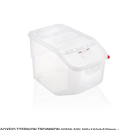
ΔΟΧΕΙΟ ΣΤΕΡΑΙΩΝ ΤΡΟΦΙΜΩΝ 00918-50lt 565x340xh400mm –