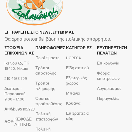
ΕΓΓΡΑΦΕΙΤΕ ΣΤΟ NEWSLETTER ΜΑΣ
Θα χρησιμοποιηθεί βάση της πολιτικής απορρήτου.
ΣΤΟΙΧΕΙΑ
ΠΛΗΡΟΦΟΡΊΕΣ
ΚΑΤΗΓΟΡΙΕΣ
ΕΞΥΠΗΡΕΤΗΣΗ
ΕΠΙΚΟΙΝΩΝΙΑΣ
ΠΕΛΑΤΩΝ
Ποιοί είμαστε
HORECA
Ικτίνου 65, ΤΚ
Επικοινωνία
Τρόποι
Είδη σπιτιού
18450, Νίκαια
αποστολής
Φόρμα
Εξωτερικός
210 4633 799
επιστροφών
Τρόποι
χώρος
Δευτέρα -
πληρωμής
Λογαριασμός
Μπάνιο
Παρασκευή
Όροι και
Παραγγελίες
9:00 - 17:00
Κουζίνα
προϋποθέσεις
ΑΦΜ:
099105923
Επιτραπέζια
Πολιτική
είδη
ΚΕΦΟΔΕ
επιστροφών
ΔΟΥ:
ΑΤΤΙΚΗΣ
Πολιτική