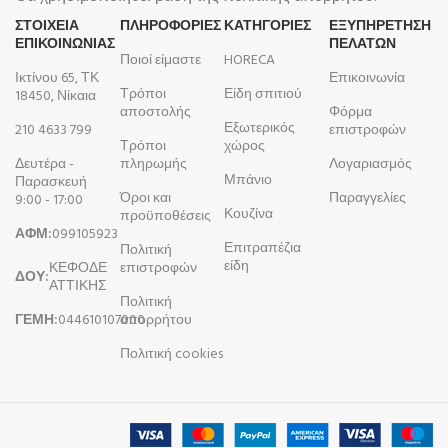
ΣΤΟΙΧΕΙΑ
ΠΛΗΡΟΦΟΡΊΕΣ
ΚΑΤΗΓΟΡΙΕΣ
ΕΞΥΠΗΡΕΤΗΣΗ
ΕΠΙΚΟΙΝΩΝΙΑΣ
ΠΕΛΑΤΩΝ
Ποιοί είμαστε
HORECA
Ικτίνου 65, ΤΚ
Επικοινωνία
Τρόποι
Είδη σπιτιού
18450, Νίκαια
αποστολής
Φόρμα
Εξωτερικός
210 4633 799
επιστροφών
Τρόποι
χώρος
Δευτέρα -
πληρωμής
Λογαριασμός
Μπάνιο
Παρασκευή
Όροι και
Παραγγελίες
9:00 - 17:00
Κουζίνα
προϋποθέσεις
ΑΦΜ:
099105923
Επιτραπέζια
Πολιτική
είδη
ΚΕΦΟΔΕ
επιστροφών
ΔΟΥ:
ΑΤΤΙΚΗΣ
Πολιτική
ΓΕΜΗ:
044610107000
απορρήτου
Πολιτική cookies