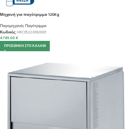
Μηχανή για παγότριμμα 120Kg
Παγομηχανές Παγότριμμα
Κωδικός:
HRC05.32.009.0001
4785.00
€
ΠΡΟΣΘΉΚΗ ΣΤΟ ΚΑΛΆΘΙ