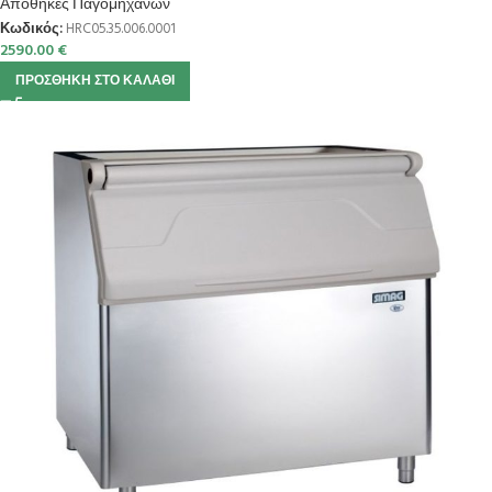
Αποθήκες Παγομηχανών
Κωδικός:
HRC05.35.006.0001
2590.00
€
ΠΡΟΣΘΉΚΗ ΣΤΟ ΚΑΛΆΘΙ