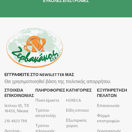
ΕΥΚΟΛΕΣ ΕΠΙΣΤΡΟΦΕΣ
ΕΓΓΡΑΦΕΙΤΕ ΣΤΟ NEWSLETTER ΜΑΣ
Θα χρησιμοποιηθεί βάση της πολιτικής απορρήτου.
ΣΤΟΙΧΕΙΑ
ΠΛΗΡΟΦΟΡΊΕΣ
ΚΑΤΗΓΟΡΙΕΣ
ΕΞΥΠΗΡΕΤΗΣΗ
ΕΠΙΚΟΙΝΩΝΙΑΣ
ΠΕΛΑΤΩΝ
Ποιοί είμαστε
HORECA
Ικτίνου 65, ΤΚ
Επικοινωνία
Τρόποι
Είδη σπιτιού
18450, Νίκαια
αποστολής
Φόρμα
Εξωτερικός
210 4633 799
επιστροφών
Τρόποι
χώρος
Δευτέρα -
πληρωμής
Λογαριασμός