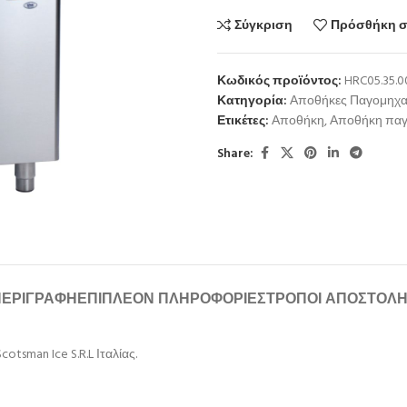
Σύγκριση
Πρόσθήκη σ
Κωδικός προϊόντος:
HRC05.35.0
Κατηγορία:
Αποθήκες Παγομηχ
Ετικέτες:
Αποθήκη
,
Αποθήκη πα
Share:
ΠΕΡΙΓΡΑΦΉ
ΕΠΙΠΛΈΟΝ ΠΛΗΡΟΦΟΡΊΕΣ
ΤΡΌΠΟΙ ΑΠΟΣΤΟΛ
tsman Ice S.R.L Ιταλίας.