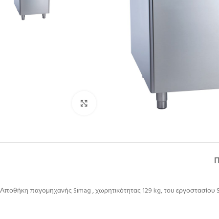
Κλικ για μεγέθυνση
Αποθήκη παγομηχανής Simag , χωρητικότητας 129 kg, του εργοστασίου Sco