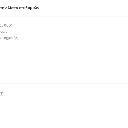
την λίστα επιθυμιών
05.0001
ανών
γομηχανής
ΉΣ