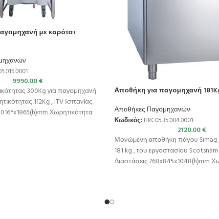
αγομηχανή με καρότσι
μηχανών
5.015.0001
9990.00
€
Αποθήκη για παγομηχανή 181K
κότητας 300Kg για παγομηχανή
ητικότητας 112Kg , ITV Ισπανίας.
Αποθήκες Παγομηχανών
1016*x1865(h)mm Χωρητικότητα
Κωδικός:
HRC05.35.004.0001
g Χωρητικότητα
2120.00
€
Μονώμενη αποθήκη πάγου Simag ,
181 kg , του εργοστασίου Scotsnam I
Διαστάσεις 768x845x1048(h)mm Χω